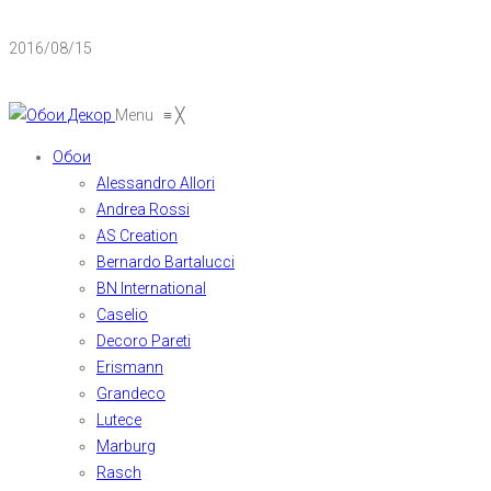
2016/08/15
Menu
≡
╳
Обои
Alessandro Allori
Andrea Rossi
AS Creation
Bernardo Bartalucci
BN International
Caselio
Decoro Pareti
Erismann
Grandeco
Lutece
Marburg
Rasch