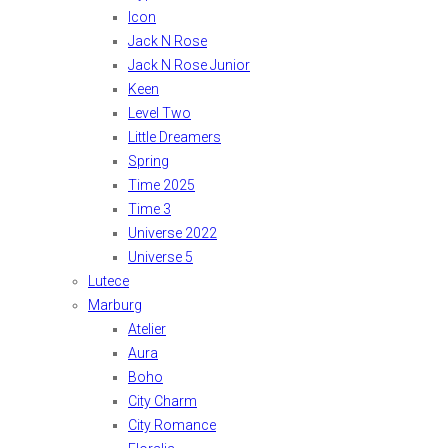
Icon
Jack N Rose
Jack N Rose Junior
Keen
Level Two
Little Dreamers
Spring
Time 2025
Time 3
Universe 2022
Universe 5
Lutece
Marburg
Atelier
Aura
Boho
City Charm
City Romance