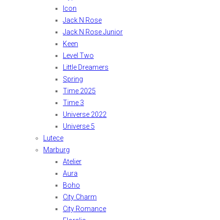
Icon
Jack N Rose
Jack N Rose Junior
Keen
Level Two
Little Dreamers
Spring
Time 2025
Time 3
Universe 2022
Universe 5
Lutece
Marburg
Atelier
Aura
Boho
City Charm
City Romance