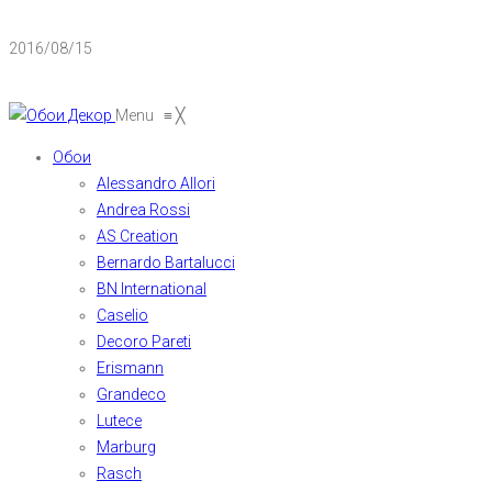
2016/08/15
Menu
≡
╳
Обои
Alessandro Allori
Andrea Rossi
AS Creation
Bernardo Bartalucci
BN International
Caselio
Decoro Pareti
Erismann
Grandeco
Lutece
Marburg
Rasch