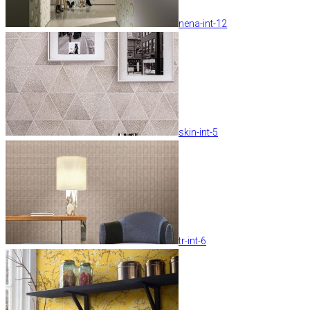
nena-int-12
skin-int-5
tr-int-6