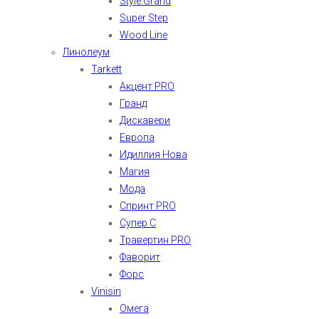
Style Grand
Super Step
Wood Line
Линолеум
Tarkett
Акцент PRO
Гранд
Дискавери
Европа
Идиллия Нова
Магия
Мода
Спринт PRO
Супер С
Травертин PRO
Фаворит
Форс
Vinisin
Омега