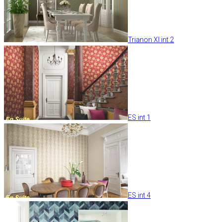
Trianon XI int 2
ES int 1
ES int 4