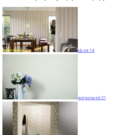
bb-int-14
gorgona-int-21