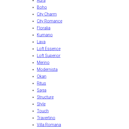
Aura
Boho
City Charm
City Romance
Floralia
Kumano
Lava
Loft Essence
Loft Superior
Merino
Modernista
Okan
Ritus
Saga
Structure
Style
Touch
Travertino
Villa Romana