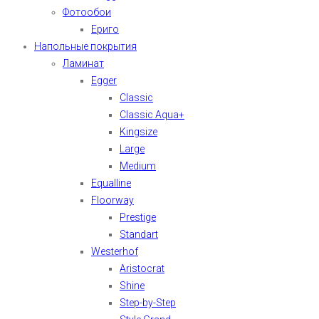
Фотообои
Ериго
Напольные покрытия
Ламинат
Egger
Classic
Classic Aqua+
Kingsize
Large
Medium
Equalline
Floorway
Prestige
Standart
Westerhof
Aristocrat
Shine
Step-by-Step