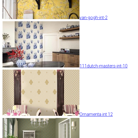
van-gogh-int-2
111dutch-masters-int-10
Ornamenta int 12