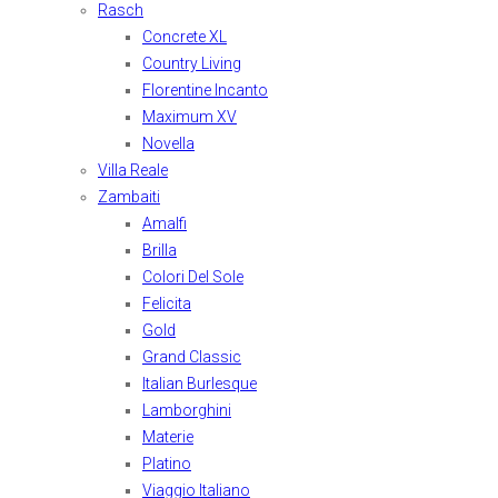
Rasch
Concrete XL
Country Living
Florentine Incanto
Maximum XV
Novella
Villa Reale
Zambaiti
Amalfi
Brilla
Colori Del Sole
Felicita
Gold
Grand Classic
Italian Burlesque
Lamborghini
Materie
Platino
Viaggio Italiano