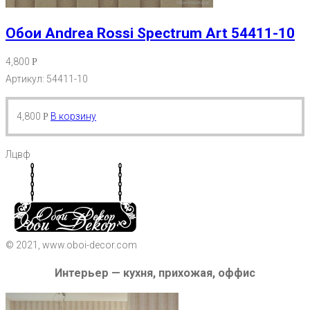
Обои Andrea Rossi Spectrum Art 54411-10
4,800
Р
Артикул: 54411-10
4,800
В корзину
Р
Лцвф
© 2021, www.oboi-decor.com
Интерьер — кухня, прихожая, оффис