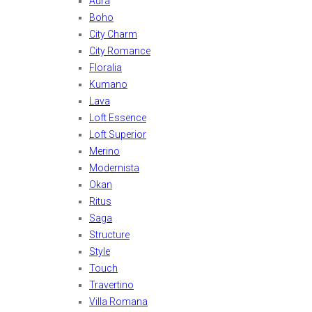
Aura
Boho
City Charm
City Romance
Floralia
Kumano
Lava
Loft Essence
Loft Superior
Merino
Modernista
Okan
Ritus
Saga
Structure
Style
Touch
Travertino
Villa Romana