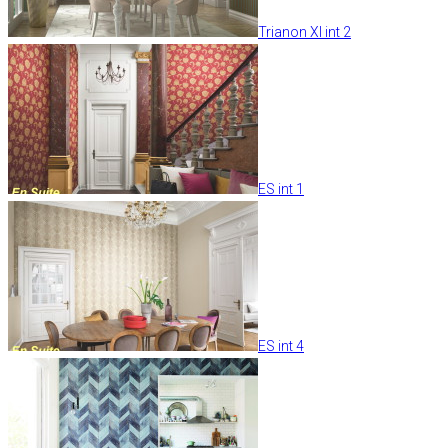
Trianon XI int 2
ES int 1
ES int 4