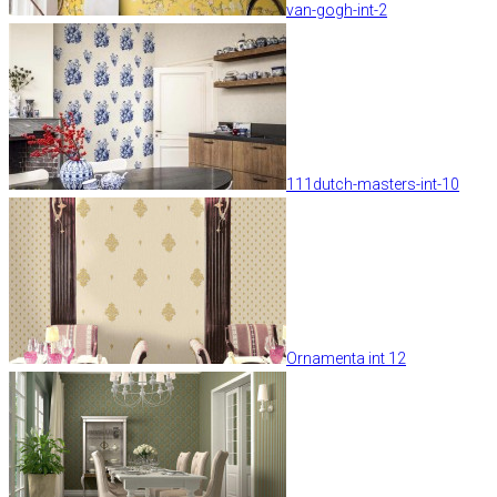
van-gogh-int-2
111dutch-masters-int-10
Ornamenta int 12