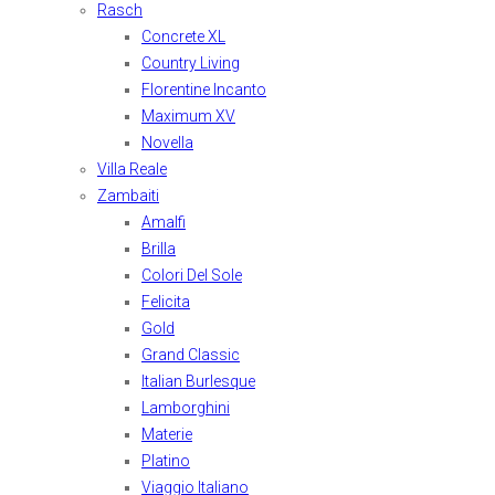
Rasch
Concrete XL
Country Living
Florentine Incanto
Maximum XV
Novella
Villa Reale
Zambaiti
Amalfi
Brilla
Colori Del Sole
Felicita
Gold
Grand Classic
Italian Burlesque
Lamborghini
Materie
Platino
Viaggio Italiano