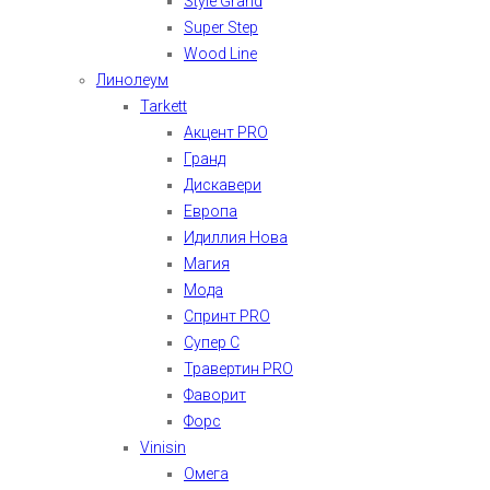
Style Grand
Super Step
Wood Line
Линолеум
Tarkett
Акцент PRO
Гранд
Дискавери
Европа
Идиллия Нова
Магия
Мода
Спринт PRO
Супер С
Травертин PRO
Фаворит
Форс
Vinisin
Омега