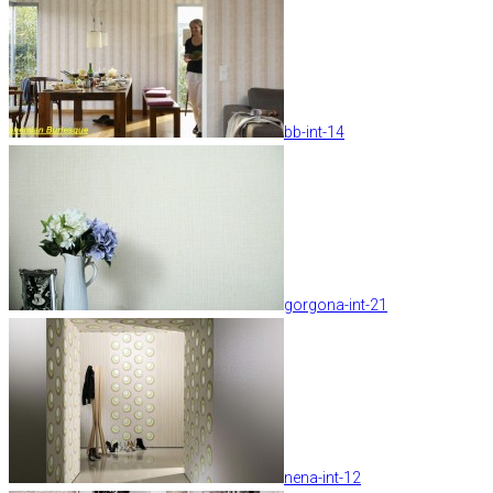
bb-int-14
gorgona-int-21
nena-int-12