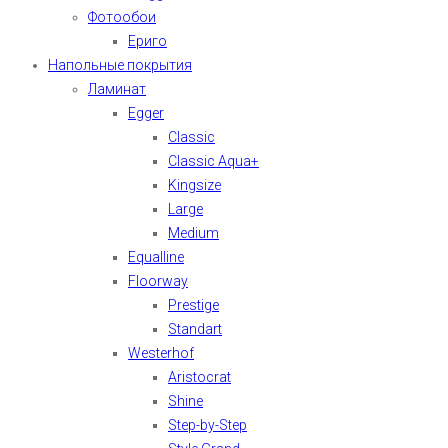
Фотообои
Ериго
Напольные покрытия
Ламинат
Egger
Classic
Classic Aqua+
Kingsize
Large
Medium
Equalline
Floorway
Prestige
Standart
Westerhof
Aristocrat
Shine
Step-by-Step