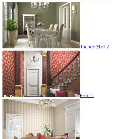
Trianon XI int 2
ES int 1