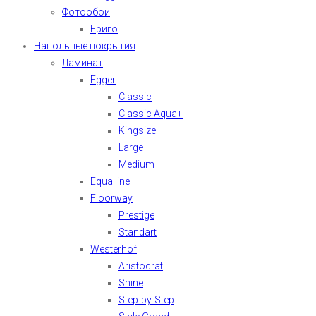
Фотообои
Ериго
Напольные покрытия
Ламинат
Egger
Classic
Classic Aqua+
Kingsize
Large
Medium
Equalline
Floorway
Prestige
Standart
Westerhof
Aristocrat
Shine
Step-by-Step