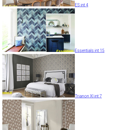
ES int 4
Essentials int 15
Trianon XI int 7