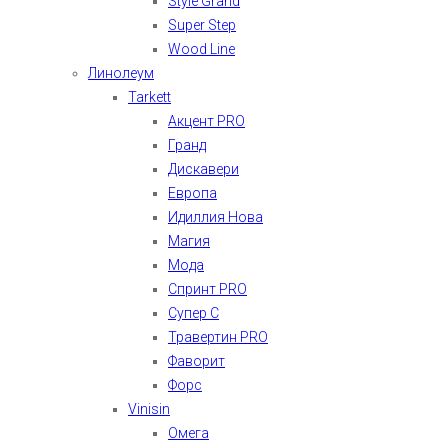
Style Grand
Super Step
Wood Line
Линолеум
Tarkett
Акцент PRO
Гранд
Дискавери
Европа
Идиллия Нова
Магия
Мода
Спринт PRO
Супер С
Травертин PRO
Фаворит
Форс
Vinisin
Омега