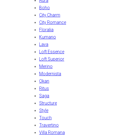
Aura
Boho
City Charm
City Romance
Floralia
Kumano
Lava
Loft Essence
Loft Superior
Merino
Modernista
Okan
Ritus
Saga
Structure
Style
Touch
Travertino
Villa Romana