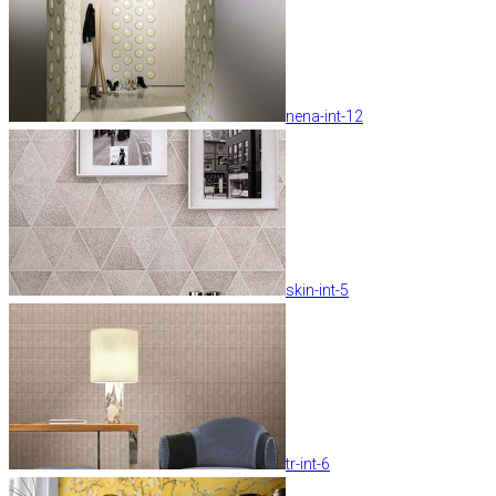
nena-int-12
skin-int-5
tr-int-6