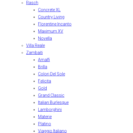
Rasch
Concrete XL
Country Living
Florentine Incanto
Maximum XV
Novella
Villa Reale
Zambaiti
Amalfi
Brilla
Colori Del Sole
Felicita
Gold
Grand Classic
Italian Burlesque
Lamborghini
Materie
Platino
Viaggio Italiano