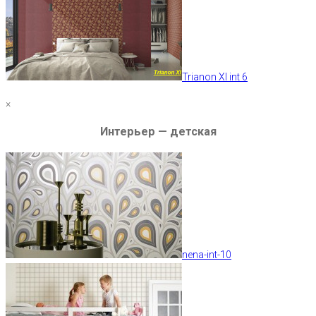
Trianon XI int 6
×
Интерьер — детская
nena-int-10