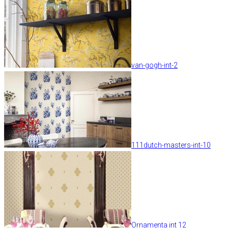
van-gogh-int-2
111dutch-masters-int-10
Ornamenta int 12