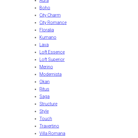
Aura
Boho
City Charm
City Romance
Floralia
Kumano
Lava
Loft Essence
Loft Superior
Merino
Modernista
Okan
Ritus
Saga
Structure
Style
Touch
Travertino
Villa Romana