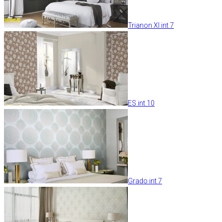
Trianon XI int 7
ES int 10
Grado int 7