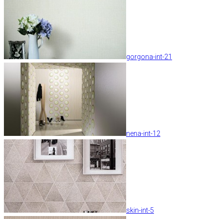
gorgona-int-21
nena-int-12
skin-int-5