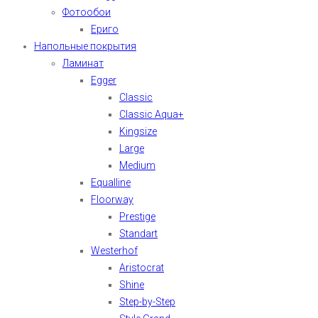
Фотообои
Ериго
Напольные покрытия
Ламинат
Egger
Classic
Classic Aqua+
Kingsize
Large
Medium
Equalline
Floorway
Prestige
Standart
Westerhof
Aristocrat
Shine
Step-by-Step