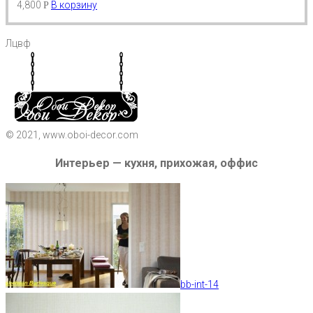
4,800
В корзину
Р
Лцвф
© 2021, www.oboi-decor.com
Интерьер — кухня, прихожая, оффис
bb-int-14