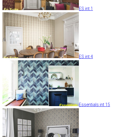
ES int 1
ES int 4
Essentials int 15