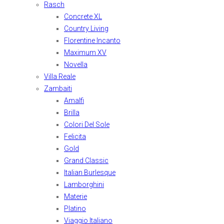
Rasch
Concrete XL
Country Living
Florentine Incanto
Maximum XV
Novella
Villa Reale
Zambaiti
Amalfi
Brilla
Colori Del Sole
Felicita
Gold
Grand Classic
Italian Burlesque
Lamborghini
Materie
Platino
Viaggio Italiano