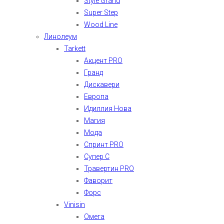
Style Grand
Super Step
Wood Line
Линолеум
Tarkett
Акцент PRO
Гранд
Дискавери
Европа
Идиллия Нова
Магия
Мода
Спринт PRO
Супер С
Травертин PRO
Фаворит
Форс
Vinisin
Омега