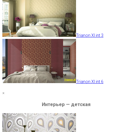
Trianon XI int 3
Trianon XI int 6
×
Интерьер — детская