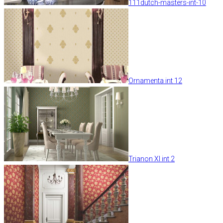
111dutch-masters-int-10
Ornamenta int 12
Trianon XI int 2