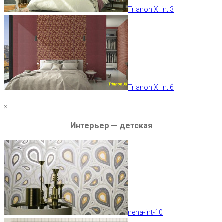
Trianon XI int 3
Trianon XI int 6
×
Интерьер — детская
nena-int-10