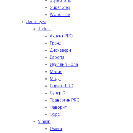
Style Grand
Super Step
Wood Line
Линолеум
Tarkett
Акцент PRO
Гранд
Дискавери
Европа
Идиллия Нова
Магия
Мода
Спринт PRO
Супер С
Травертин PRO
Фаворит
Форс
Vinisin
Омега