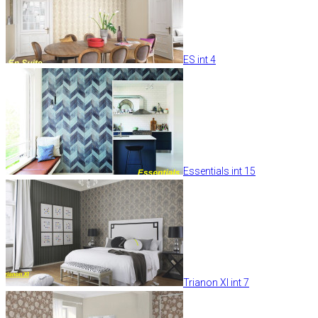
ES int 4
Essentials int 15
Trianon XI int 7