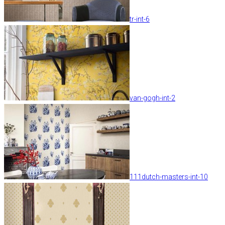
tr-int-6
van-gogh-int-2
111dutch-masters-int-10