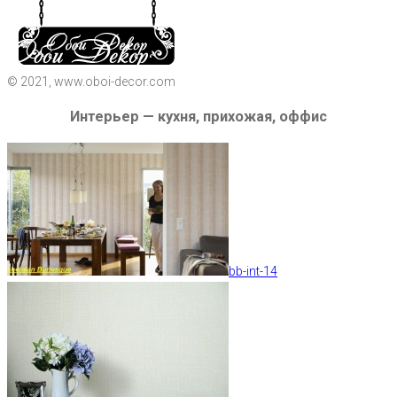
© 2021, www.oboi-decor.com
Интерьер — кухня, прихожая, оффис
bb-int-14