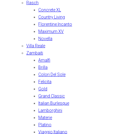
Rasch
Concrete XL
Country Living
Florentine Incanto
Maximum XV
Novella
Villa Reale
Zambaiti
Amalfi
Brilla
Colori Del Sole
Felicita
Gold
Grand Classic
Italian Burlesque
Lamborghini
Materie
Platino
Viaggio Italiano