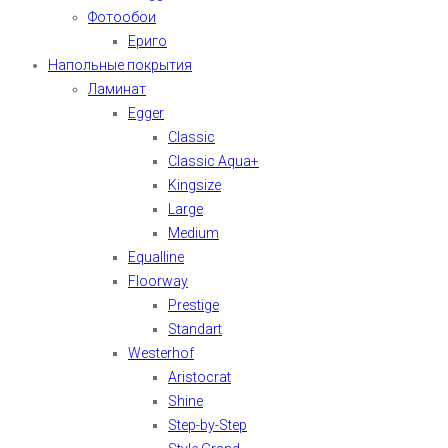
Фотообои
Ериго
Напольные покрытия
Ламинат
Egger
Classic
Classic Aqua+
Kingsize
Large
Medium
Equalline
Floorway
Prestige
Standart
Westerhof
Aristocrat
Shine
Step-by-Step