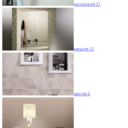
gorgona-int-21
nena-int-12
skin-int-5