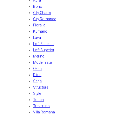
Aura
Boho
City Charm
City Romance
Floralia
Kumano
Lava
Loft Essence
Loft Superior
Merino
Modernista
Okan
Ritus
Saga
Structure
Style
Touch
Travertino
Villa Romana