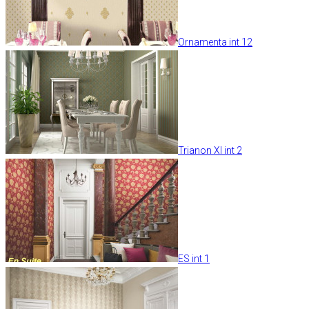
Ornamenta int 12
Trianon XI int 2
ES int 1