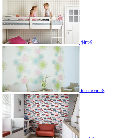
jrj-int-9
domino-int-8