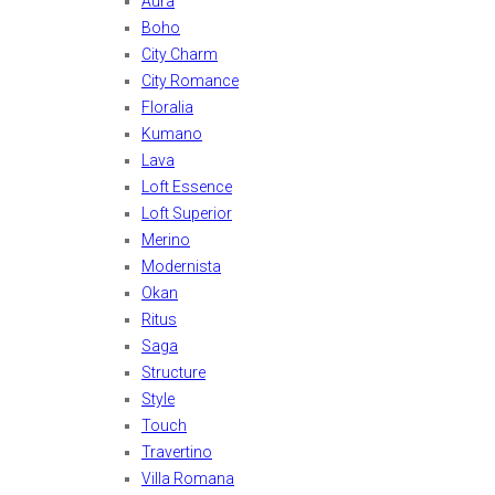
Aura
Boho
City Charm
City Romance
Floralia
Kumano
Lava
Loft Essence
Loft Superior
Merino
Modernista
Okan
Ritus
Saga
Structure
Style
Touch
Travertino
Villa Romana