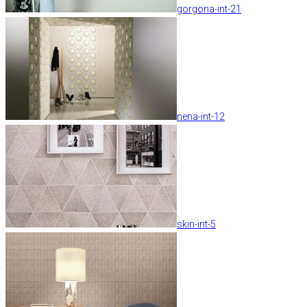
gorgona-int-21
nena-int-12
skin-int-5