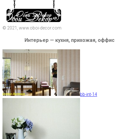
© 2021, www.oboi-decor.com
Интерьер — кухня, прихожая, оффис
bb-int-14