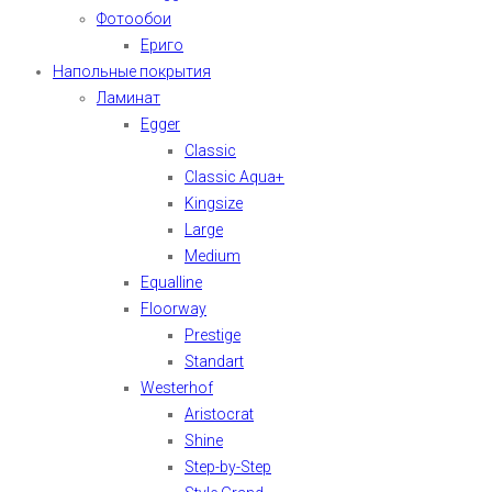
Фотообои
Ериго
Напольные покрытия
Ламинат
Egger
Classic
Classic Aqua+
Kingsize
Large
Medium
Equalline
Floorway
Prestige
Standart
Westerhof
Aristocrat
Shine
Step-by-Step