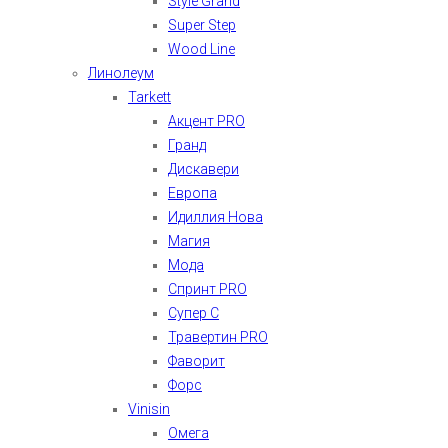
Style Grand
Super Step
Wood Line
Линолеум
Tarkett
Акцент PRO
Гранд
Дискавери
Европа
Идиллия Нова
Магия
Мода
Спринт PRO
Супер С
Травертин PRO
Фаворит
Форс
Vinisin
Омега