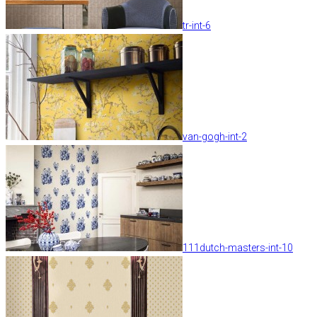
tr-int-6
van-gogh-int-2
111dutch-masters-int-10