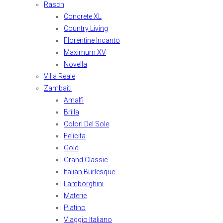
Rasch
Concrete XL
Country Living
Florentine Incanto
Maximum XV
Novella
Villa Reale
Zambaiti
Amalfi
Brilla
Colori Del Sole
Felicita
Gold
Grand Classic
Italian Burlesque
Lamborghini
Materie
Platino
Viaggio Italiano