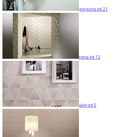
gorgona-int-21
nena-int-12
skin-int-5