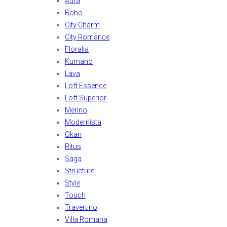
Aura
Boho
City Charm
City Romance
Floralia
Kumano
Lava
Loft Essence
Loft Superior
Merino
Modernista
Okan
Ritus
Saga
Structure
Style
Touch
Travertino
Villa Romana