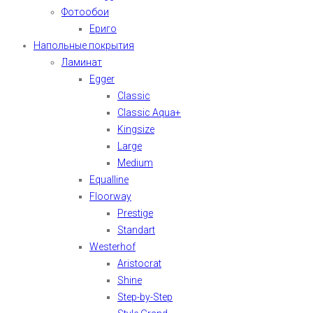
Фотообои
Ериго
Напольные покрытия
Ламинат
Egger
Classic
Classic Aqua+
Kingsize
Large
Medium
Equalline
Floorway
Prestige
Standart
Westerhof
Aristocrat
Shine
Step-by-Step