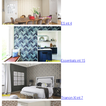
ES int 4
Essentials int 15
Trianon XI int 7