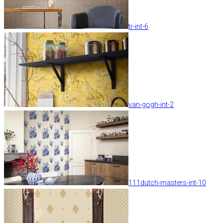
tr-int-6
van-gogh-int-2
111dutch-masters-int-10