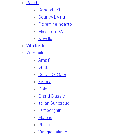
Rasch
Concrete XL
Country Living
Florentine Incanto
Maximum XV
Novella
Villa Reale
Zambaiti
Amalfi
Brilla
Colori Del Sole
Felicita
Gold
Grand Classic
Italian Burlesque
Lamborghini
Materie
Platino
Viaggio Italiano