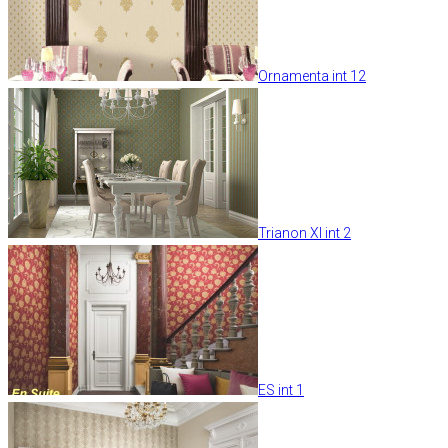
Ornamenta int 12
Trianon XI int 2
ES int 1