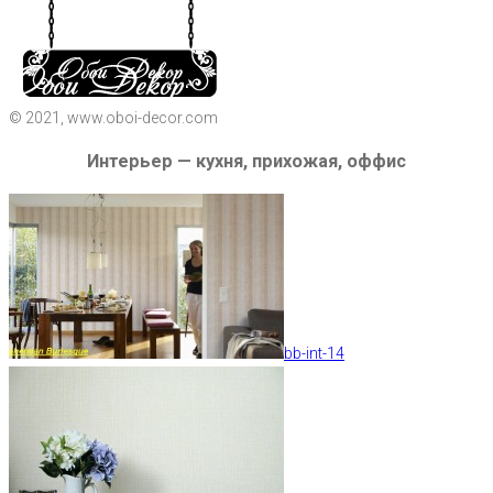
© 2021, www.oboi-decor.com
Интерьер — кухня, прихожая, оффис
bb-int-14