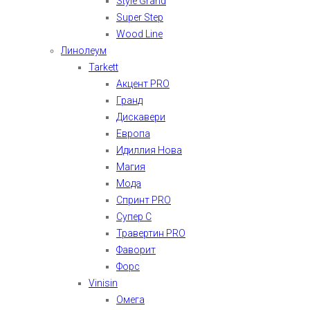
Style Grand
Super Step
Wood Line
Линолеум
Tarkett
Акцент PRO
Гранд
Дискавери
Европа
Идиллия Нова
Магия
Мода
Спринт PRO
Супер С
Травертин PRO
Фаворит
Форс
Vinisin
Омега