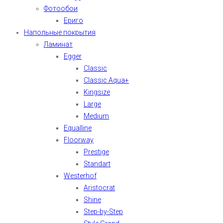
Фотообои
Ериго
Напольные покрытия
Ламинат
Egger
Classic
Classic Aqua+
Kingsize
Large
Medium
Equalline
Floorway
Prestige
Standart
Westerhof
Aristocrat
Shine
Step-by-Step