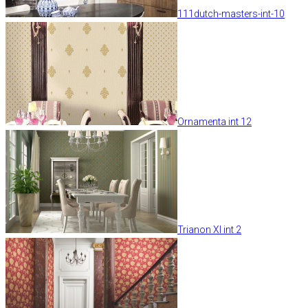
111dutch-masters-int-10
Ornamenta int 12
Trianon XI int 2