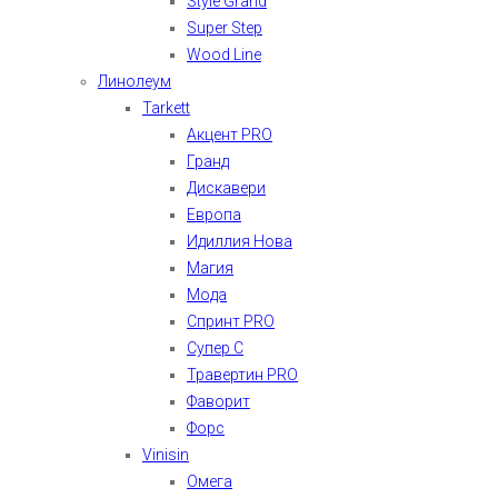
Style Grand
Super Step
Wood Line
Линолеум
Tarkett
Акцент PRO
Гранд
Дискавери
Европа
Идиллия Нова
Магия
Мода
Спринт PRO
Супер С
Травертин PRO
Фаворит
Форс
Vinisin
Омега