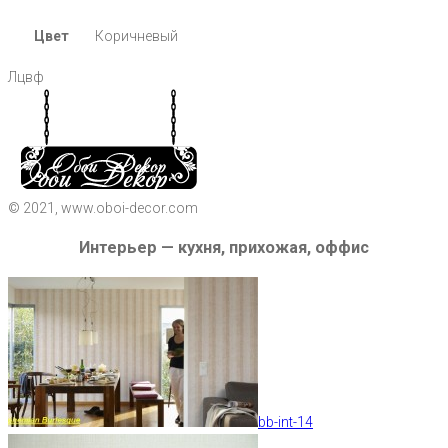
Цвет
Коричневый
Лцвф
© 2021, www.oboi-decor.com
Интерьер — кухня, прихожая, оффис
bb-int-14