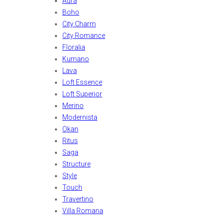
Aura
Boho
City Charm
City Romance
Floralia
Kumano
Lava
Loft Essence
Loft Superior
Merino
Modernista
Okan
Ritus
Saga
Structure
Style
Touch
Travertino
Villa Romana