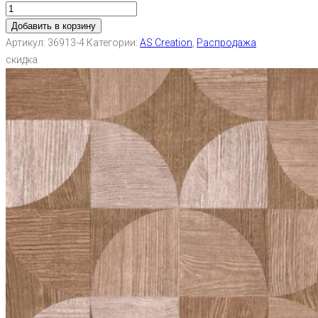
Добавить в корзину
Артикул:
36913-4
Категории:
AS Creation
,
Распродажа
скидка