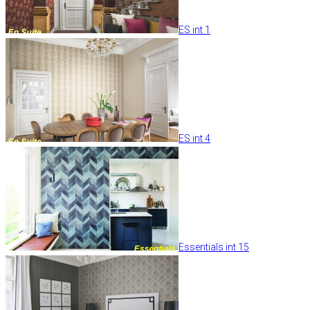
ES int 1
ES int 4
Essentials int 15