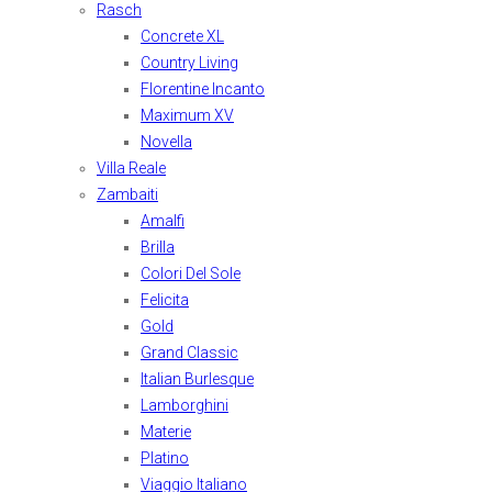
Rasch
Concrete XL
Country Living
Florentine Incanto
Maximum XV
Novella
Villa Reale
Zambaiti
Amalfi
Brilla
Colori Del Sole
Felicita
Gold
Grand Classic
Italian Burlesque
Lamborghini
Materie
Platino
Viaggio Italiano