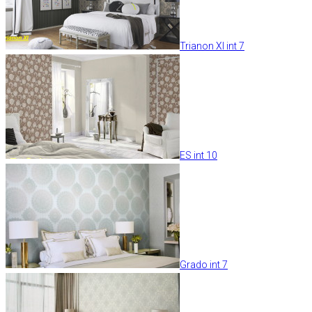
Trianon XI int 7
ES int 10
Grado int 7