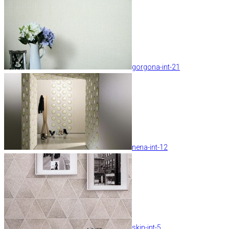
gorgona-int-21
nena-int-12
skin-int-5