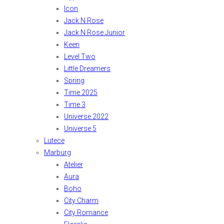
Icon
Jack N Rose
Jack N Rose Junior
Keen
Level Two
Little Dreamers
Spring
Time 2025
Time 3
Universe 2022
Universe 5
Lutece
Marburg
Atelier
Aura
Boho
City Charm
City Romance