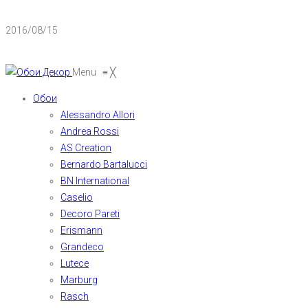
2016/08/15
Menu
≡
╳
Обои
Alessandro Allori
Andrea Rossi
AS Creation
Bernardo Bartalucci
BN International
Caselio
Decoro Pareti
Erismann
Grandeco
Lutece
Marburg
Rasch