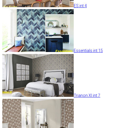
ES int 4
Essentials int 15
Trianon XI int 7