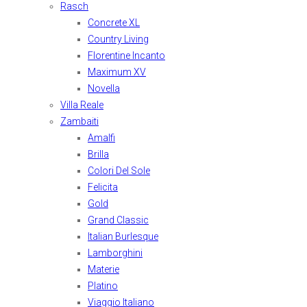
Rasch
Concrete XL
Country Living
Florentine Incanto
Maximum XV
Novella
Villa Reale
Zambaiti
Amalfi
Brilla
Colori Del Sole
Felicita
Gold
Grand Classic
Italian Burlesque
Lamborghini
Materie
Platino
Viaggio Italiano