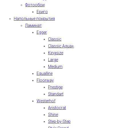
Фотообои
Ериго
Напольные покрытия
Ламинат
Egger
Classic
Classic Aqua+
Kingsize
Large
Medium
Equalline
Floorway
Prestige
Standart
Westerhof
Aristocrat
Shine
Step-by-Step