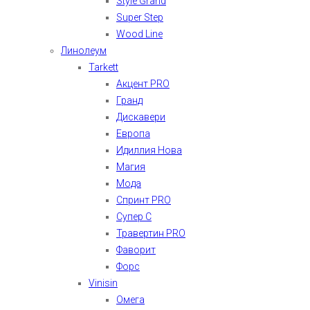
Style Grand
Super Step
Wood Line
Линолеум
Tarkett
Акцент PRO
Гранд
Дискавери
Европа
Идиллия Нова
Магия
Мода
Спринт PRO
Супер С
Травертин PRO
Фаворит
Форс
Vinisin
Омега