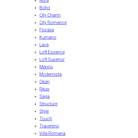
Aura
Boho
City Charm
City Romance
Floralia
Kumano
Lava
Loft Essence
Loft Superior
Merino
Modernista
Okan
Ritus
Saga
Structure
Style
Touch
Travertino
Villa Romana