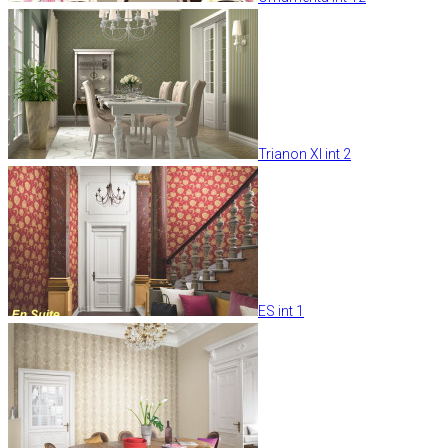
Trianon XI int 2
ES int 1