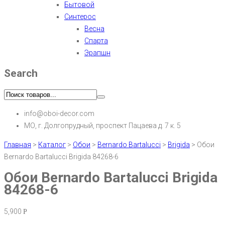
Бытовой
Синтерос
Весна
Спарта
Эрапшн
Search
info@oboi-decor.com
МО, г. Долгопрудный, проспект Пацаева д. 7 к. 5
Главная
>
Каталог
>
Обои
>
Bernardo Bartalucci
>
Brigida
>
Обои
Bernardo Bartalucci Brigida 84268-6
Обои Bernardo Bartalucci Brigida
84268-6
5,900
Р