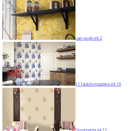
van-gogh-int-2
111dutch-masters-int-10
Ornamenta int 12