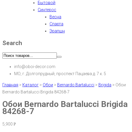
Бытовой
Синтерос
Весна
Спарта
Эрапшн
Search
info@oboi-decor.com
МО, г. Долгопрудный, проспект Пацаева д. 7 к. 5
Главная
>
Каталог
>
Обои
>
Bernardo Bartalucci
>
Brigida
>
Обои
Bernardo Bartalucci Brigida 84268-7
Обои Bernardo Bartalucci Brigida
84268-7
5,900
Р