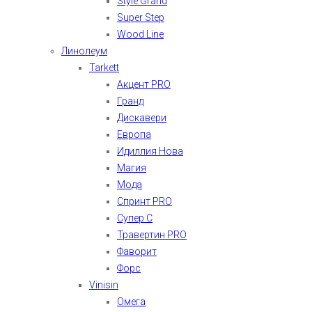
Style Grand
Super Step
Wood Line
Линолеум
Tarkett
Акцент PRO
Гранд
Дискавери
Европа
Идиллия Нова
Магия
Мода
Спринт PRO
Супер С
Травертин PRO
Фаворит
Форс
Vinisin
Омега