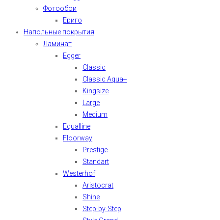
Фотообои
Ериго
Напольные покрытия
Ламинат
Egger
Classic
Classic Aqua+
Kingsize
Large
Medium
Equalline
Floorway
Prestige
Standart
Westerhof
Aristocrat
Shine
Step-by-Step