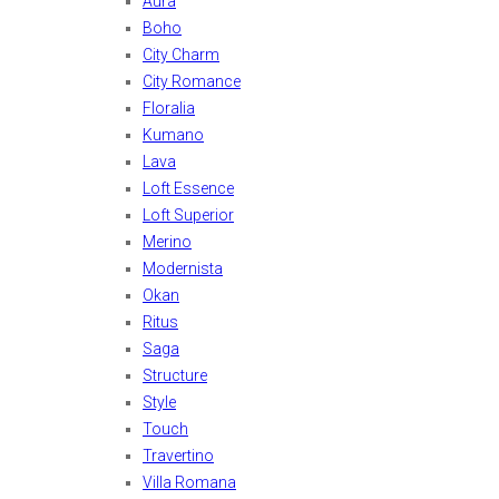
Aura
Boho
City Charm
City Romance
Floralia
Kumano
Lava
Loft Essence
Loft Superior
Merino
Modernista
Okan
Ritus
Saga
Structure
Style
Touch
Travertino
Villa Romana