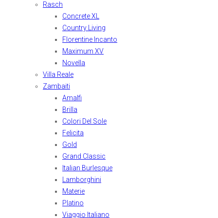
Rasch
Concrete XL
Country Living
Florentine Incanto
Maximum XV
Novella
Villa Reale
Zambaiti
Amalfi
Brilla
Colori Del Sole
Felicita
Gold
Grand Classic
Italian Burlesque
Lamborghini
Materie
Platino
Viaggio Italiano