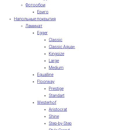
Фотообои
Ериго
Напольные покрытия
Ламинат
Egger
Classic
Classic Aqua+
Kingsize
Large
Medium
Equalline
Floorway
Prestige
Standart
Westerhof
Aristocrat
Shine
Step-by-Step