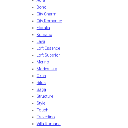
Aura
Boho
City Charm
City Romance
Floralia
Kumano
Lava
Loft Essence
Loft Superior
Merino
Modernista
Okan
Ritus
Saga
Structure
Style
Touch
Travertino
Villa Romana