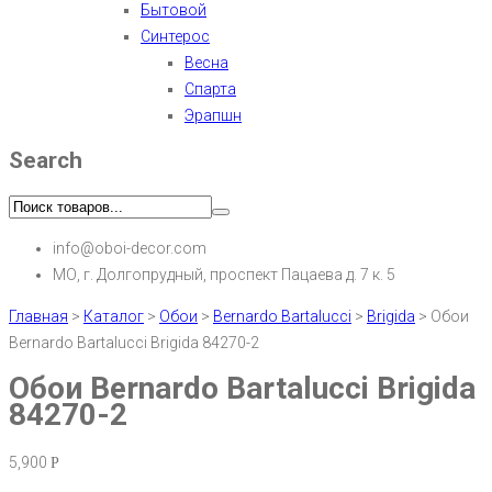
Бытовой
Синтерос
Весна
Спарта
Эрапшн
Search
info@oboi-decor.com
МО, г. Долгопрудный, проспект Пацаева д. 7 к. 5
Главная
>
Каталог
>
Обои
>
Bernardo Bartalucci
>
Brigida
>
Обои
Bernardo Bartalucci Brigida 84270-2
Обои Bernardo Bartalucci Brigida
84270-2
5,900
Р