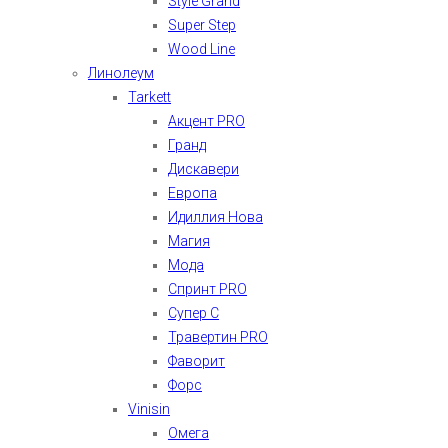
Style Grand
Super Step
Wood Line
Линолеум
Tarkett
Акцент PRO
Гранд
Дискавери
Европа
Идиллия Нова
Магия
Мода
Спринт PRO
Супер С
Травертин PRO
Фаворит
Форс
Vinisin
Омега