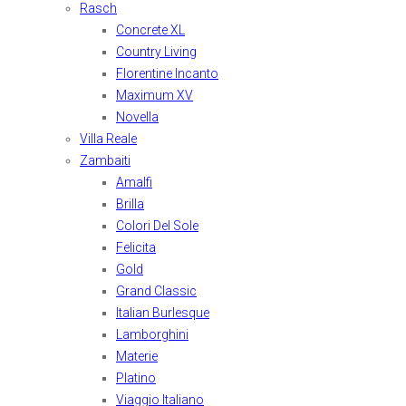
Rasch
Concrete XL
Country Living
Florentine Incanto
Maximum XV
Novella
Villa Reale
Zambaiti
Amalfi
Brilla
Colori Del Sole
Felicita
Gold
Grand Classic
Italian Burlesque
Lamborghini
Materie
Platino
Viaggio Italiano