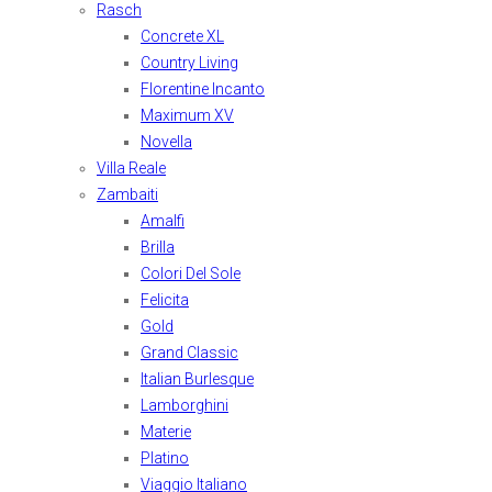
Rasch
Concrete XL
Country Living
Florentine Incanto
Maximum XV
Novella
Villa Reale
Zambaiti
Amalfi
Brilla
Colori Del Sole
Felicita
Gold
Grand Classic
Italian Burlesque
Lamborghini
Materie
Platino
Viaggio Italiano