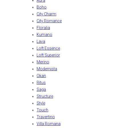
Aura
Boho
City Charm
City Romance
Floralia
Kumano
Lava
Loft Essence
Loft Superior
Merino
Modernista
Okan
Ritus
Saga
Structure
Style
Touch
Travertino
Villa Romana