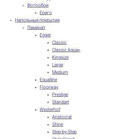
Фотообои
Ериго
Напольные покрытия
Ламинат
Egger
Classic
Classic Aqua+
Kingsize
Large
Medium
Equalline
Floorway
Prestige
Standart
Westerhof
Aristocrat
Shine
Step-by-Step