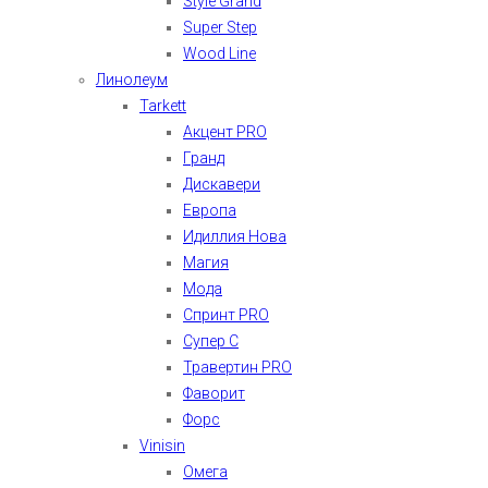
Style Grand
Super Step
Wood Line
Линолеум
Tarkett
Акцент PRO
Гранд
Дискавери
Европа
Идиллия Нова
Магия
Мода
Спринт PRO
Супер С
Травертин PRO
Фаворит
Форс
Vinisin
Омега