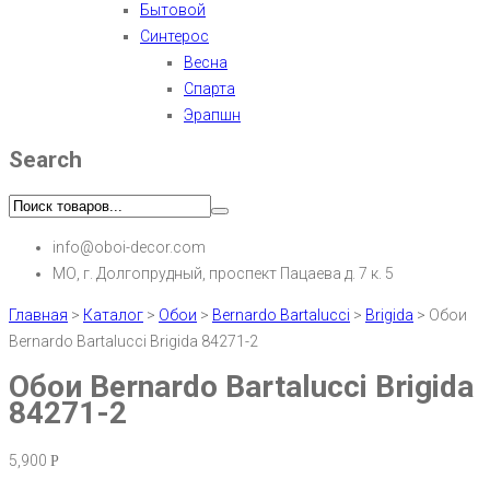
Бытовой
Синтерос
Весна
Спарта
Эрапшн
Search
info@oboi-decor.com
МО, г. Долгопрудный, проспект Пацаева д. 7 к. 5
Главная
>
Каталог
>
Обои
>
Bernardo Bartalucci
>
Brigida
>
Обои
Bernardo Bartalucci Brigida 84271-2
Обои Bernardo Bartalucci Brigida
84271-2
5,900
Р