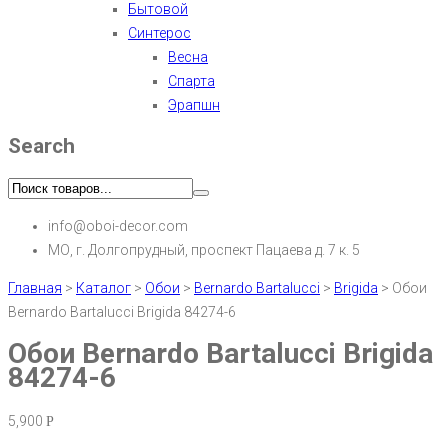
Бытовой
Синтерос
Весна
Спарта
Эрапшн
Search
info@oboi-decor.com
МО, г. Долгопрудный, проспект Пацаева д. 7 к. 5
Главная
>
Каталог
>
Обои
>
Bernardo Bartalucci
>
Brigida
>
Обои
Bernardo Bartalucci Brigida 84274-6
Обои Bernardo Bartalucci Brigida
84274-6
5,900
Р