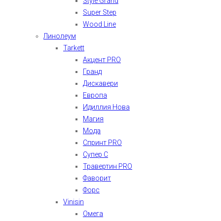
Style Grand
Super Step
Wood Line
Линолеум
Tarkett
Акцент PRO
Гранд
Дискавери
Европа
Идиллия Нова
Магия
Мода
Спринт PRO
Супер С
Травертин PRO
Фаворит
Форс
Vinisin
Омега