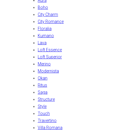
Aura
Boho
City Charm
City Romance
Floralia
Kumano
Lava
Loft Essence
Loft Superior
Merino
Modernista
Okan
Ritus
Saga
Structure
Style
Touch
Travertino
Villa Romana