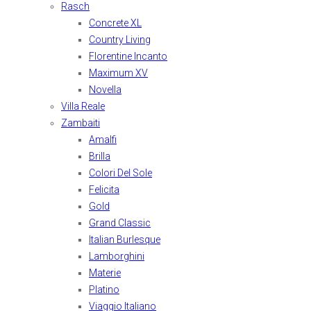
Rasch
Concrete XL
Country Living
Florentine Incanto
Maximum XV
Novella
Villa Reale
Zambaiti
Amalfi
Brilla
Colori Del Sole
Felicita
Gold
Grand Classic
Italian Burlesque
Lamborghini
Materie
Platino
Viaggio Italiano