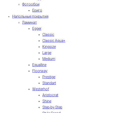
Фотообои
Ериго
Напольные покрытия
Ламинат
Egger
Classic
Classic Aqua+
Kingsize
Large
Medium
Equalline
Floorway
Prestige
Standart
Westerhof
Aristocrat
Shine
Step-by-Step