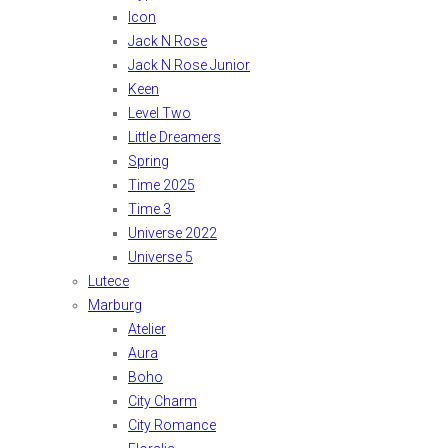
Icon
Jack N Rose
Jack N Rose Junior
Keen
Level Two
Little Dreamers
Spring
Time 2025
Time 3
Universe 2022
Universe 5
Lutece
Marburg
Atelier
Aura
Boho
City Charm
City Romance