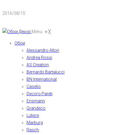
2016/08/15
Menu
≡
╳
Обои
Alessandro Allori
Andrea Rossi
AS Creation
Bernardo Bartalucci
BN International
Caselio
Decoro Pareti
Erismann
Grandeco
Lutece
Marburg
Rasch