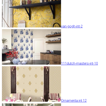
van-gogh-int-2
111dutch-masters-int-10
Ornamenta int 12