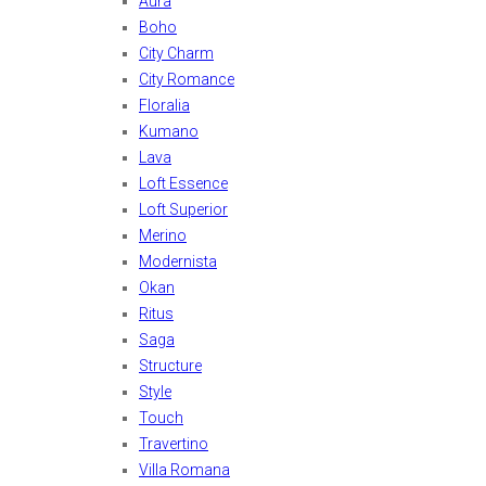
Aura
Boho
City Charm
City Romance
Floralia
Kumano
Lava
Loft Essence
Loft Superior
Merino
Modernista
Okan
Ritus
Saga
Structure
Style
Touch
Travertino
Villa Romana