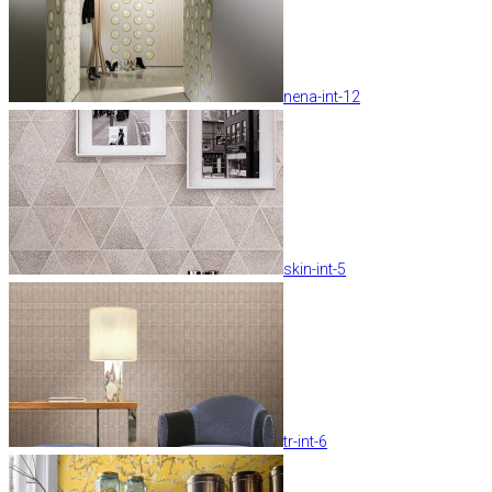
nena-int-12
skin-int-5
tr-int-6