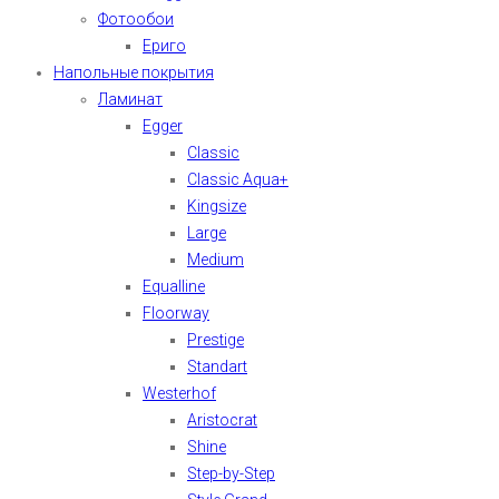
Фотообои
Ериго
Напольные покрытия
Ламинат
Egger
Classic
Classic Aqua+
Kingsize
Large
Medium
Equalline
Floorway
Prestige
Standart
Westerhof
Aristocrat
Shine
Step-by-Step