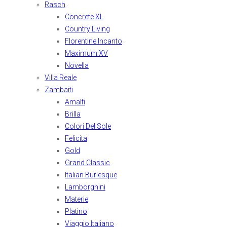
Rasch
Concrete XL
Country Living
Florentine Incanto
Maximum XV
Novella
Villa Reale
Zambaiti
Amalfi
Brilla
Colori Del Sole
Felicita
Gold
Grand Classic
Italian Burlesque
Lamborghini
Materie
Platino
Viaggio Italiano