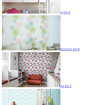
jrj-int-9
domino-int-8
jnr-int-2