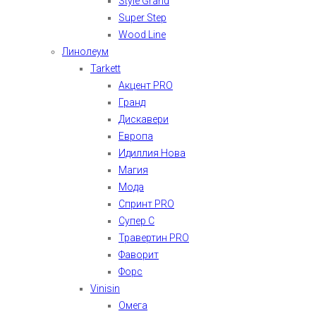
Style Grand
Super Step
Wood Line
Линолеум
Tarkett
Акцент PRO
Гранд
Дискавери
Европа
Идиллия Нова
Магия
Мода
Спринт PRO
Супер С
Травертин PRO
Фаворит
Форс
Vinisin
Омега