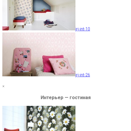
jrj-int-10
jrj-int-26
×
Интерьер — гостиная