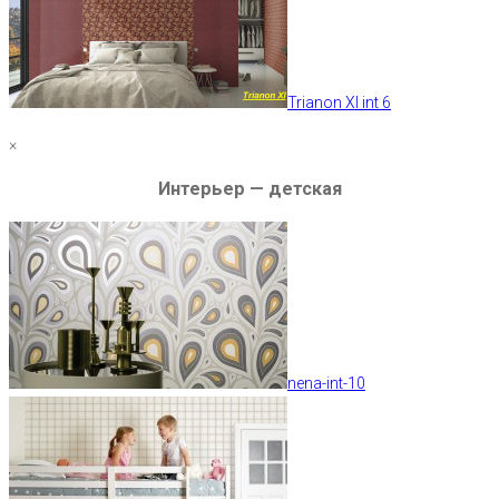
Trianon XI int 6
×
Интерьер — детская
nena-int-10