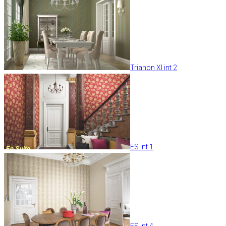
Trianon XI int 2
ES int 1
ES int 4