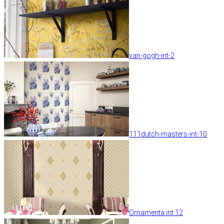
van-gogh-int-2
111dutch-masters-int-10
Ornamenta int 12