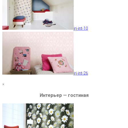
jrj-int-10
jrj-int-26
×
Интерьер — гостиная