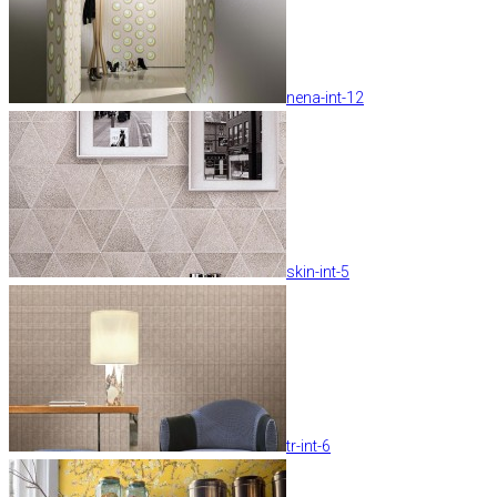
nena-int-12
skin-int-5
tr-int-6