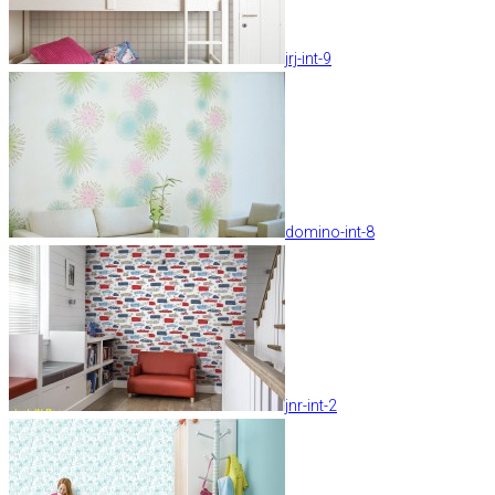
jrj-int-9
domino-int-8
jnr-int-2