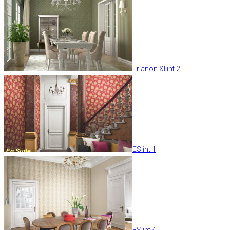
Trianon XI int 2
ES int 1
ES int 4