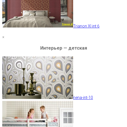
Trianon XI int 6
×
Интерьер — детская
nena-int-10