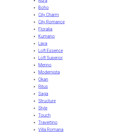
Aura
Boho
City Charm
City Romance
Floralia
Kumano
Lava
Loft Essence
Loft Superior
Merino
Modernista
Okan
Ritus
Saga
Structure
Style
Touch
Travertino
Villa Romana