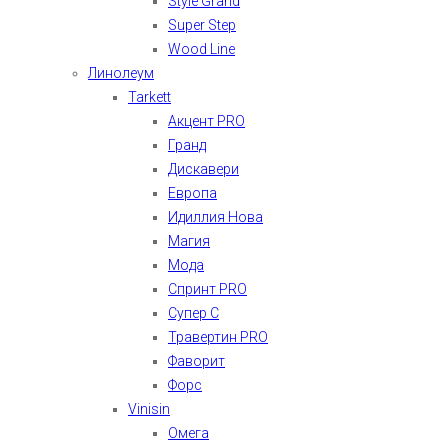
Style Grand
Super Step
Wood Line
Линолеум
Tarkett
Акцент PRO
Гранд
Дискавери
Европа
Идиллия Нова
Магия
Мода
Спринт PRO
Супер С
Травертин PRO
Фаворит
Форс
Vinisin
Омега