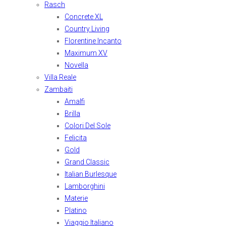
Rasch
Concrete XL
Country Living
Florentine Incanto
Maximum XV
Novella
Villa Reale
Zambaiti
Amalfi
Brilla
Colori Del Sole
Felicita
Gold
Grand Classic
Italian Burlesque
Lamborghini
Materie
Platino
Viaggio Italiano