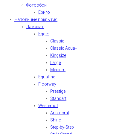
Фотообои
Ериго
Напольные покрытия
Ламинат
Egger
Classic
Classic Aqua+
Kingsize
Large
Medium
Equalline
Floorway
Prestige
Standart
Westerhof
Aristocrat
Shine
Step-by-Step