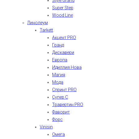
Style Grand
Super Step
Wood Line
Линолеум
Tarkett
Акцент PRO
Гранд
Дискавери
Европа
Идиллия Нова
Магия
Мода
Спринт PRO
Супер С
Травертин PRO
Фаворит
Форс
Vinisin
Омега