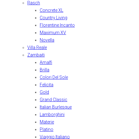
Rasch
Concrete XL
Country Living
Florentine Incanto
Maximum XV
Novella
Villa Reale
Zambaiti
Amalfi
Brilla
Colori Del Sole
Felicita
Gold
Grand Classic
Italian Burlesque
Lamborghini
Materie
Platino
Viaggio Italiano