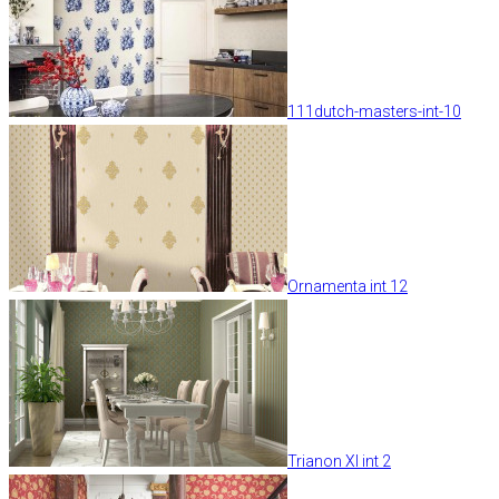
111dutch-masters-int-10
Ornamenta int 12
Trianon XI int 2