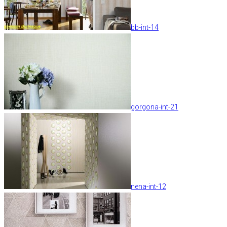
bb-int-14
gorgona-int-21
nena-int-12