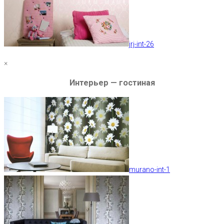
jrj-int-26
×
Интерьер — гостиная
murano-int-1