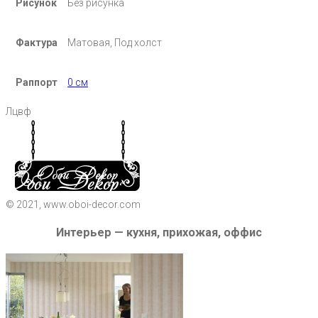
Рисунок
Без рисунка
Фактура
Матовая, Под холст
Раппорт
0 см
Лцвф
© 2021, www.oboi-decor.com
Интерьер — кухня, прихожая, оффис