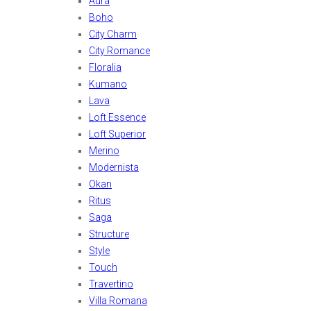
Aura
Boho
City Charm
City Romance
Floralia
Kumano
Lava
Loft Essence
Loft Superior
Merino
Modernista
Okan
Ritus
Saga
Structure
Style
Touch
Travertino
Villa Romana