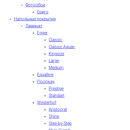
Фотообои
Ериго
Напольные покрытия
Ламинат
Egger
Classic
Classic Aqua+
Kingsize
Large
Medium
Equalline
Floorway
Prestige
Standart
Westerhof
Aristocrat
Shine
Step-by-Step