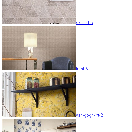
skin-int-5
tr-int-6
van-gogh-int-2