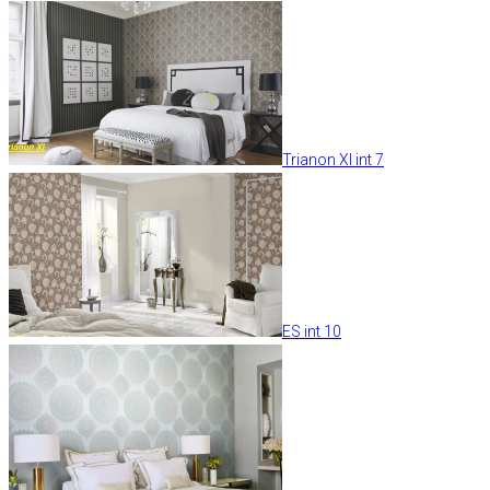
Trianon XI int 7
ES int 10