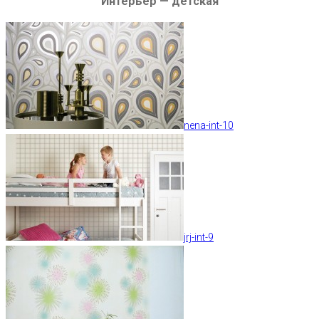
Интерьер — детская
nena-int-10
jrj-int-9