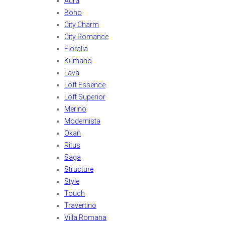
Aura
Boho
City Charm
City Romance
Floralia
Kumano
Lava
Loft Essence
Loft Superior
Merino
Modernista
Okan
Ritus
Saga
Structure
Style
Touch
Travertino
Villa Romana