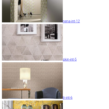
nena-int-12
skin-int-5
tr-int-6