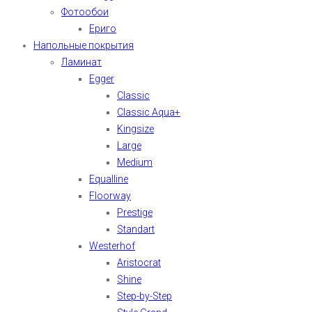
Фотообои
Ериго
Напольные покрытия
Ламинат
Egger
Classic
Classic Aqua+
Kingsize
Large
Medium
Equalline
Floorway
Prestige
Standart
Westerhof
Aristocrat
Shine
Step-by-Step