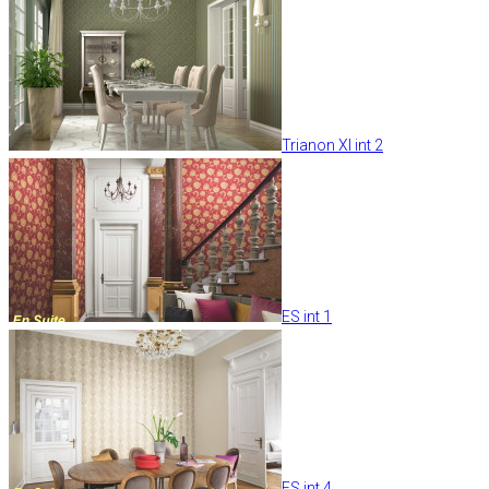
Trianon XI int 2
ES int 1
ES int 4