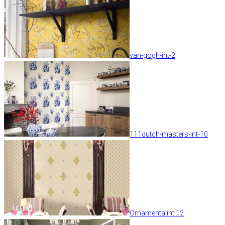
van-gogh-int-2
111dutch-masters-int-10
Ornamenta int 12