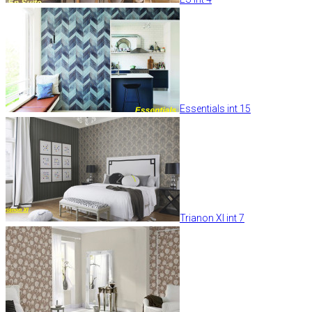
Essentials int 15
Trianon XI int 7