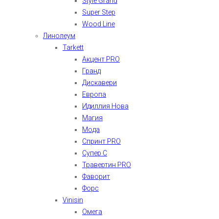
Style Grand
Super Step
Wood Line
Линолеум
Tarkett
Акцент PRO
Гранд
Дискавери
Европа
Идиллия Нова
Магия
Мода
Спринт PRO
Супер С
Травертин PRO
Фаворит
Форс
Vinisin
Омега