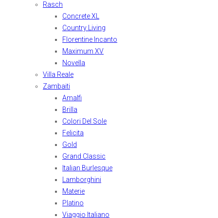
Rasch
Concrete XL
Country Living
Florentine Incanto
Maximum XV
Novella
Villa Reale
Zambaiti
Amalfi
Brilla
Colori Del Sole
Felicita
Gold
Grand Classic
Italian Burlesque
Lamborghini
Materie
Platino
Viaggio Italiano