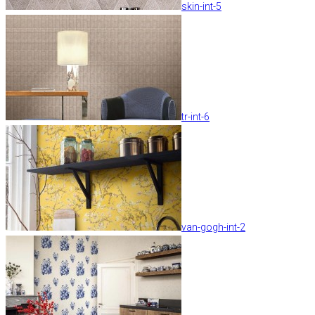
skin-int-5
tr-int-6
van-gogh-int-2