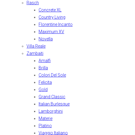
Rasch
Concrete XL
Country Living
Florentine Incanto
Maximum XV
Novella
Villa Reale
Zambaiti
Amalfi
Brilla
Colori Del Sole
Felicita
Gold
Grand Classic
Italian Burlesque
Lamborghini
Materie
Platino
Viaggio Italiano