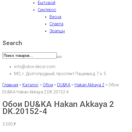
Бытовой
Синтерос
Весна
Спарта
Эрапшн
Search
info@oboi-decor.com
МО, г. Долгопрудный, проспект Пацаева д. 7 к. 5
Главная
>
Каталог
>
Обои
>
DU&KA
>
Hakan Akkaya 2
>
Обои
DU&KA Hakan Akkaya 2 DK.20152-4
Обои DU&KA Hakan Akkaya 2
DK.20152-4
3,500
Р