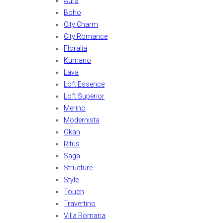
Aura
Boho
City Charm
City Romance
Floralia
Kumano
Lava
Loft Essence
Loft Superior
Merino
Modernista
Okan
Ritus
Saga
Structure
Style
Touch
Travertino
Villa Romana