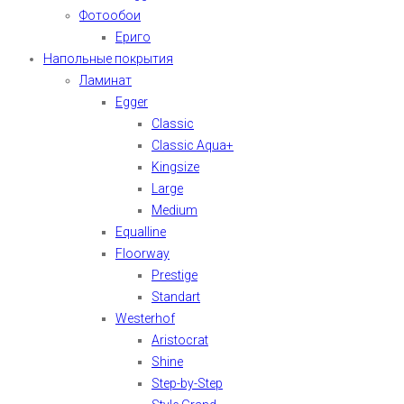
Фотообои
Ериго
Напольные покрытия
Ламинат
Egger
Classic
Classic Aqua+
Kingsize
Large
Medium
Equalline
Floorway
Prestige
Standart
Westerhof
Aristocrat
Shine
Step-by-Step