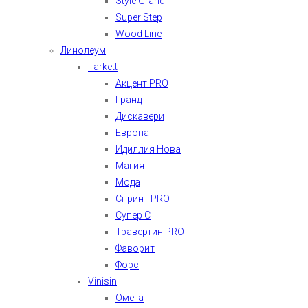
Style Grand
Super Step
Wood Line
Линолеум
Tarkett
Акцент PRO
Гранд
Дискавери
Европа
Идиллия Нова
Магия
Мода
Спринт PRO
Супер С
Травертин PRO
Фаворит
Форс
Vinisin
Омега