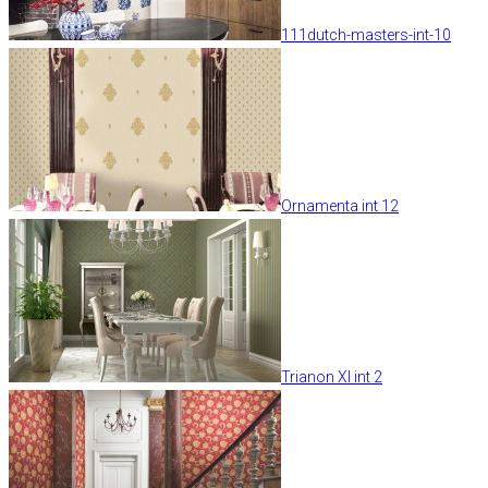
111dutch-masters-int-10
Ornamenta int 12
Trianon XI int 2