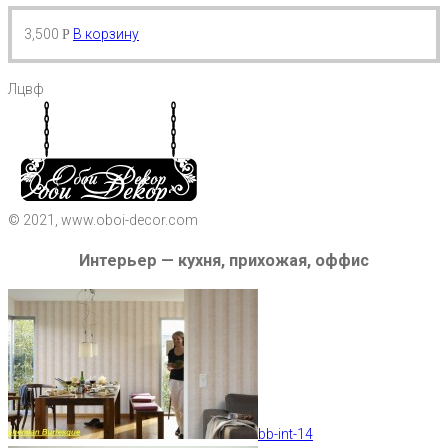
3,500
В корзину
Р
Лцвф
© 2021, www.oboi-decor.com
Интерьер — кухня, прихожая, оффис
bb-int-14