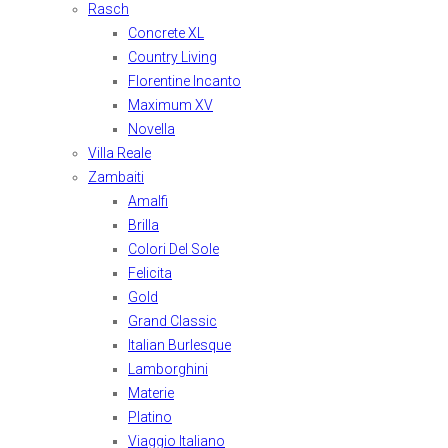
Rasch
Concrete XL
Country Living
Florentine Incanto
Maximum XV
Novella
Villa Reale
Zambaiti
Amalfi
Brilla
Colori Del Sole
Felicita
Gold
Grand Classic
Italian Burlesque
Lamborghini
Materie
Platino
Viaggio Italiano