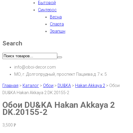
Бытовой
Синтерос
Весна
Спарта
Эрапшн
Search
info@oboi-decor.com
МО, г. Долгопрудный, проспект Пацаева д. 7 к. 5
Главная
>
Каталог
>
Обои
>
DU&KA
>
Hakan Akkaya 2
>
Обои
DU&KA Hakan Akkaya 2 DK.20155-2
Обои DU&KA Hakan Akkaya 2
DK.20155-2
3,500
Р