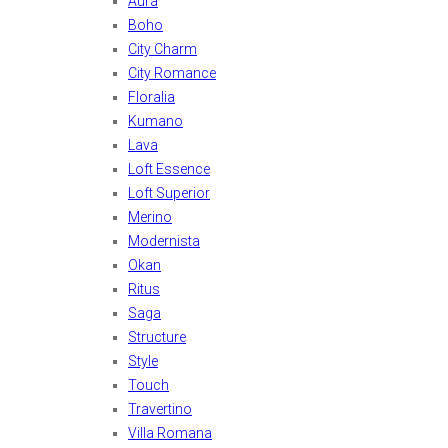
Aura
Boho
City Charm
City Romance
Floralia
Kumano
Lava
Loft Essence
Loft Superior
Merino
Modernista
Okan
Ritus
Saga
Structure
Style
Touch
Travertino
Villa Romana