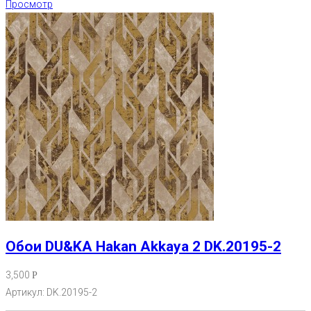
Просмотр
Обои DU&KA Hakan Akkaya 2 DK.20195-2
3,500
Р
Артикул: DK.20195-2