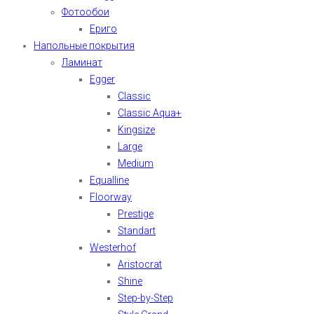
Фотообои
Ериго
Напольные покрытия
Ламинат
Egger
Classic
Classic Aqua+
Kingsize
Large
Medium
Equalline
Floorway
Prestige
Standart
Westerhof
Aristocrat
Shine
Step-by-Step