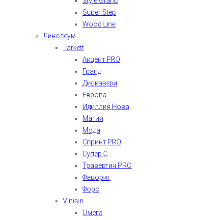
Style Grand
Super Step
Wood Line
Линолеум
Tarkett
Акцент PRO
Гранд
Дискавери
Европа
Идиллия Нова
Магия
Мода
Спринт PRO
Супер С
Травертин PRO
Фаворит
Форс
Vinisin
Омега