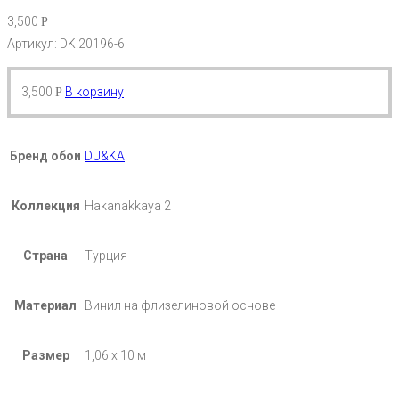
3,500
Р
Артикул: DK.20196-6
3,500
В корзину
Р
Бренд обои
DU&KA
Коллекция
Hakanakkaya 2
Страна
Турция
Материал
Винил на флизелиновой основе
Размер
1,06 х 10 м