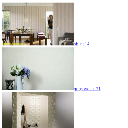
bb-int-14
gorgona-int-21