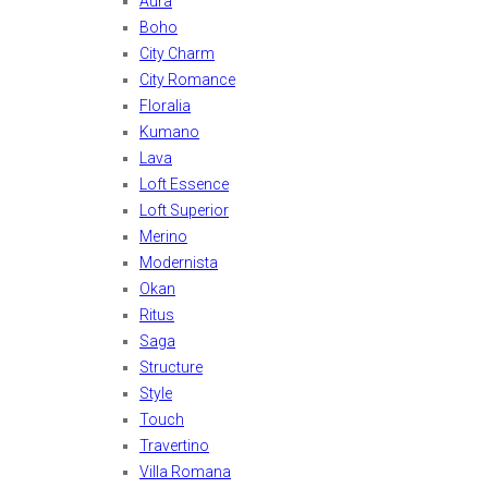
Aura
Boho
City Charm
City Romance
Floralia
Kumano
Lava
Loft Essence
Loft Superior
Merino
Modernista
Okan
Ritus
Saga
Structure
Style
Touch
Travertino
Villa Romana