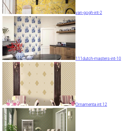
van-gogh-int-2
111dutch-masters-int-10
Ornamenta int 12