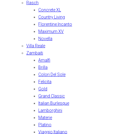
Rasch
Concrete XL
Country Living
Florentine Incanto
Maximum XV
Novella
Villa Reale
Zambaiti
Amalfi
Brilla
Colori Del Sole
Felicita
Gold
Grand Classic
Italian Burlesque
Lamborghini
Materie
Platino
Viaggio Italiano