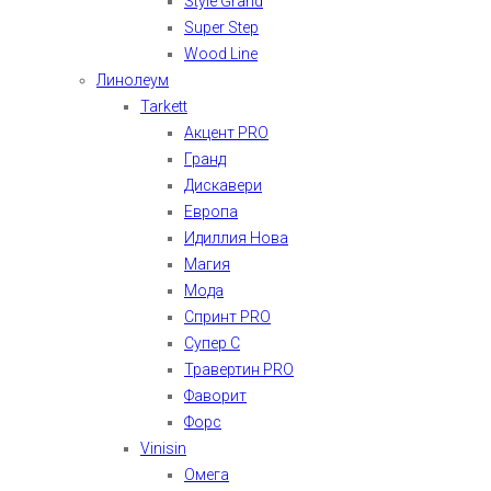
Style Grand
Super Step
Wood Line
Линолеум
Tarkett
Акцент PRO
Гранд
Дискавери
Европа
Идиллия Нова
Магия
Мода
Спринт PRO
Супер С
Травертин PRO
Фаворит
Форс
Vinisin
Омега