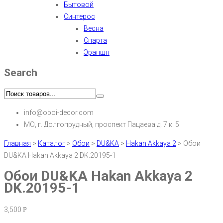
Бытовой
Синтерос
Весна
Спарта
Эрапшн
Search
info@oboi-decor.com
МО, г. Долгопрудный, проспект Пацаева д. 7 к. 5
Главная
>
Каталог
>
Обои
>
DU&KA
>
Hakan Akkaya 2
>
Обои
DU&KA Hakan Akkaya 2 DK.20195-1
Обои DU&KA Hakan Akkaya 2
DK.20195-1
3,500
Р