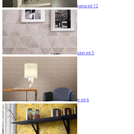
nena-int-12
skin-int-5
tr-int-6