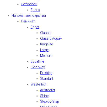
Фотообои
Ериго
Напольные покрытия
Ламинат
Egger
Classic
Classic Aqua+
Kingsize
Large
Medium
Equalline
Floorway
Prestige
Standart
Westerhof
Aristocrat
Shine
Step-by-Step