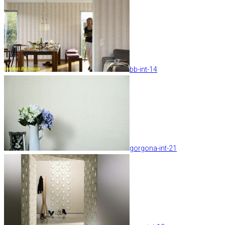
bb-int-14
gorgona-int-21