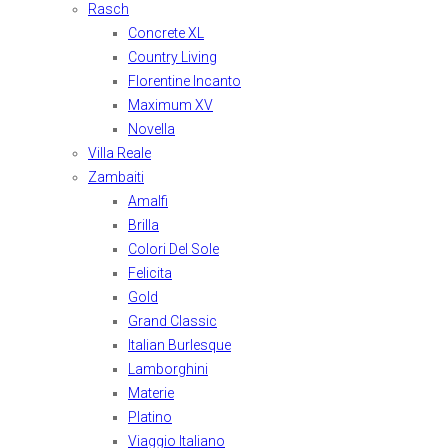
Rasch
Concrete XL
Country Living
Florentine Incanto
Maximum XV
Novella
Villa Reale
Zambaiti
Amalfi
Brilla
Colori Del Sole
Felicita
Gold
Grand Classic
Italian Burlesque
Lamborghini
Materie
Platino
Viaggio Italiano