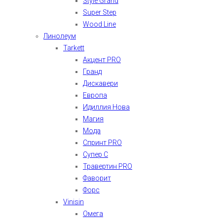
Style Grand
Super Step
Wood Line
Линолеум
Tarkett
Акцент PRO
Гранд
Дискавери
Европа
Идиллия Нова
Магия
Мода
Спринт PRO
Супер С
Травертин PRO
Фаворит
Форс
Vinisin
Омега