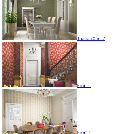
Trianon XI int 2
ES int 1
ES int 4