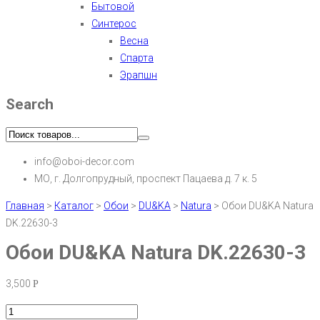
Бытовой
Синтерос
Весна
Спарта
Эрапшн
Search
info@oboi-decor.com
МО, г. Долгопрудный, проспект Пацаева д. 7 к. 5
Главная
>
Каталог
>
Обои
>
DU&KA
>
Natura
>
Обои DU&KA Natura
DK.22630-3
Обои DU&KA Natura DK.22630-3
3,500
Р