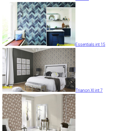
Essentials int 15
Trianon XI int 7