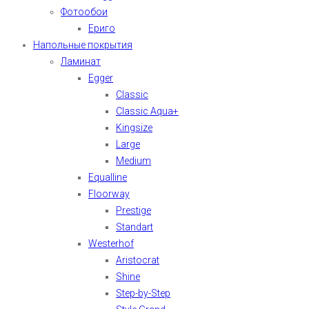
Фотообои
Ериго
Напольные покрытия
Ламинат
Egger
Classic
Classic Aqua+
Kingsize
Large
Medium
Equalline
Floorway
Prestige
Standart
Westerhof
Aristocrat
Shine
Step-by-Step