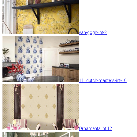
van-gogh-int-2
111dutch-masters-int-10
Ornamenta int 12