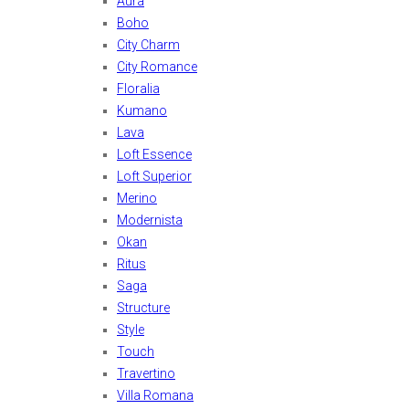
Aura
Boho
City Charm
City Romance
Floralia
Kumano
Lava
Loft Essence
Loft Superior
Merino
Modernista
Okan
Ritus
Saga
Structure
Style
Touch
Travertino
Villa Romana