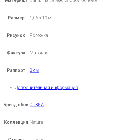
Материал
Винил на флизелиновой основе
Размер
1,06 х 10 м
Рисунок
Рогожка
Фактура
Матовая
Раппорт
0 см
Дополнительная информация
Бренд обои
DU&KA
Коллекция
Natura
Страна
Турция