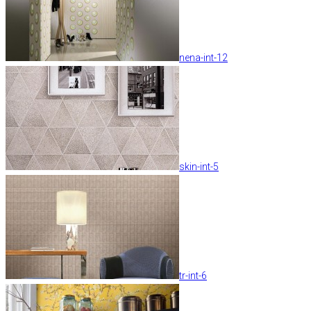
nena-int-12
skin-int-5
tr-int-6