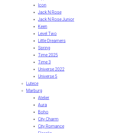
Icon
Jack N Rose
Jack N Rose Junior
Keen
Level Two
Little Dreamers
Spring
Time 2025
Time 3
Universe 2022
Universe 5
Lutece
Marburg
Atelier
Aura
Boho
City Charm
City Romance