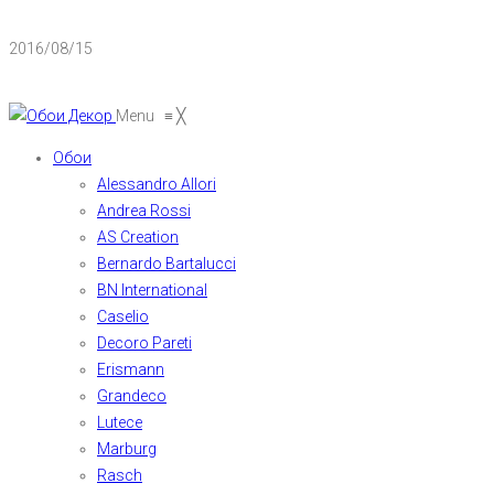
2016/08/15
Menu
≡
╳
Обои
Alessandro Allori
Andrea Rossi
AS Creation
Bernardo Bartalucci
BN International
Caselio
Decoro Pareti
Erismann
Grandeco
Lutece
Marburg
Rasch