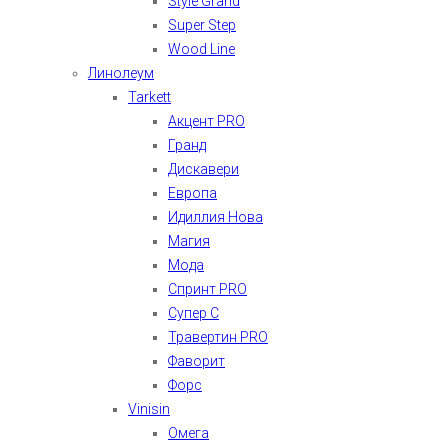
Style Grand
Super Step
Wood Line
Линолеум
Tarkett
Акцент PRO
Гранд
Дискавери
Европа
Идиллия Нова
Магия
Мода
Спринт PRO
Супер С
Травертин PRO
Фаворит
Форс
Vinisin
Омега