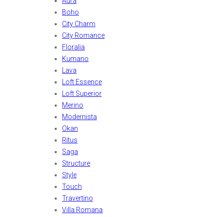
Aura
Boho
City Charm
City Romance
Floralia
Kumano
Lava
Loft Essence
Loft Superior
Merino
Modernista
Okan
Ritus
Saga
Structure
Style
Touch
Travertino
Villa Romana