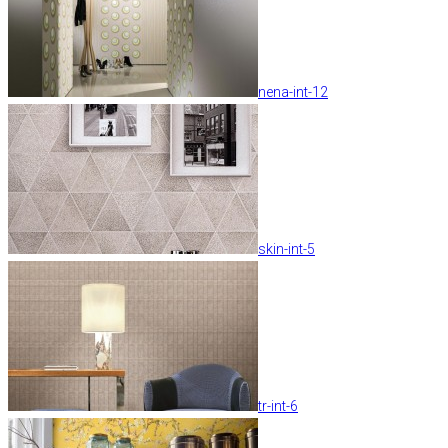
nena-int-12
skin-int-5
tr-int-6