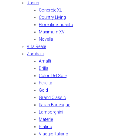
Rasch
Concrete XL
Country Living
Florentine Incanto
Maximum XV
Novella
Villa Reale
Zambaiti
Amalfi
Brilla
Colori Del Sole
Felicita
Gold
Grand Classic
Italian Burlesque
Lamborghini
Materie
Platino
Viaggio Italiano