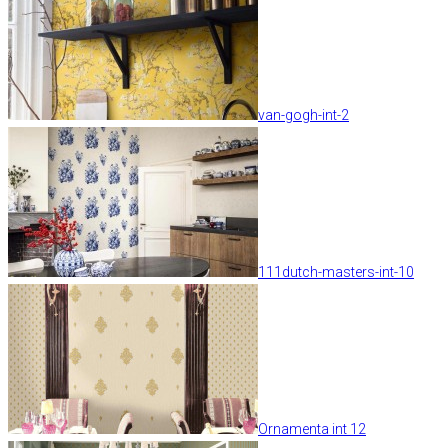
van-gogh-int-2
111dutch-masters-int-10
Ornamenta int 12