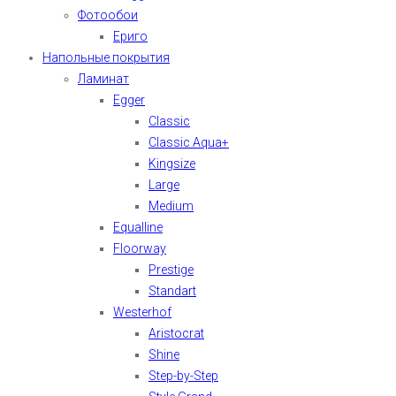
Фотообои
Ериго
Напольные покрытия
Ламинат
Egger
Classic
Classic Aqua+
Kingsize
Large
Medium
Equalline
Floorway
Prestige
Standart
Westerhof
Aristocrat
Shine
Step-by-Step