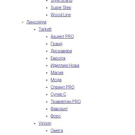
Style Grand
Super Step
Wood Line
Линолеум
Tarkett
Акцент PRO
Гранд
Дискавери
Европа
Идиллия Нова
Магия
Мода
Спринт PRO
Супер С
Травертин PRO
Фаворит
Форс
Vinisin
Омега