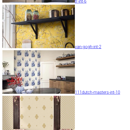
tr-int-6
van-gogh-int-2
111dutch-masters-int-10