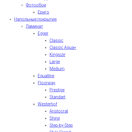
Фотообои
Ериго
Напольные покрытия
Ламинат
Egger
Classic
Classic Aqua+
Kingsize
Large
Medium
Equalline
Floorway
Prestige
Standart
Westerhof
Aristocrat
Shine
Step-by-Step