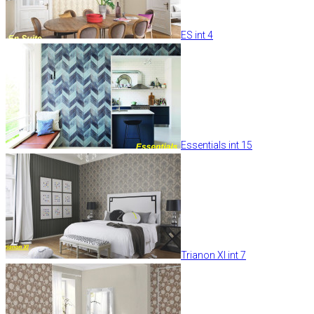
ES int 4
Essentials int 15
Trianon XI int 7