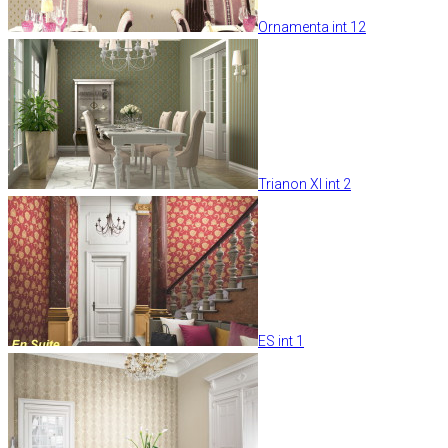
Ornamenta int 12
Trianon XI int 2
ES int 1