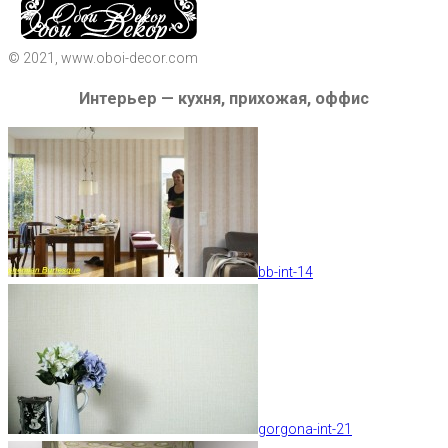
© 2021, www.oboi-decor.com
Интерьер — кухня, прихожая, оффис
bb-int-14
gorgona-int-21