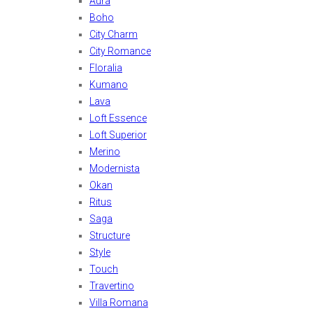
Aura
Boho
City Charm
City Romance
Floralia
Kumano
Lava
Loft Essence
Loft Superior
Merino
Modernista
Okan
Ritus
Saga
Structure
Style
Touch
Travertino
Villa Romana