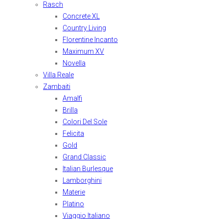
Rasch
Concrete XL
Country Living
Florentine Incanto
Maximum XV
Novella
Villa Reale
Zambaiti
Amalfi
Brilla
Colori Del Sole
Felicita
Gold
Grand Classic
Italian Burlesque
Lamborghini
Materie
Platino
Viaggio Italiano