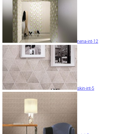
nena-int-12
skin-int-5