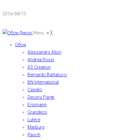
2016/08/15
Menu
≡
╳
Обои
Alessandro Allori
Andrea Rossi
AS Creation
Bernardo Bartalucci
BN International
Caselio
Decoro Pareti
Erismann
Grandeco
Lutece
Marburg
Rasch