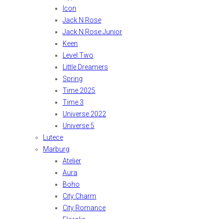
Icon
Jack N Rose
Jack N Rose Junior
Keen
Level Two
Little Dreamers
Spring
Time 2025
Time 3
Universe 2022
Universe 5
Lutece
Marburg
Atelier
Aura
Boho
City Charm
City Romance