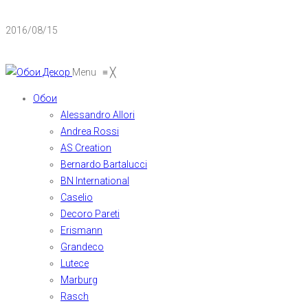
2016/08/15
Menu
≡
╳
Обои
Alessandro Allori
Andrea Rossi
AS Creation
Bernardo Bartalucci
BN International
Caselio
Decoro Pareti
Erismann
Grandeco
Lutece
Marburg
Rasch