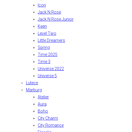
Icon
Jack N Rose
Jack N Rose Junior
Keen
Level Two
Little Dreamers
Spring
Time 2025
Time 3
Universe 2022
Universe 5
Lutece
Marburg
Atelier
Aura
Boho
City Charm
City Romance