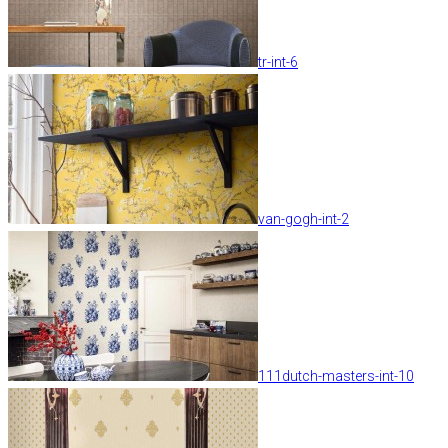
tr-int-6
van-gogh-int-2
111dutch-masters-int-10