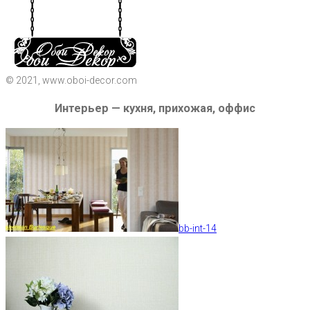
© 2021, www.oboi-decor.com
Интерьер — кухня, прихожая, оффис
bb-int-14