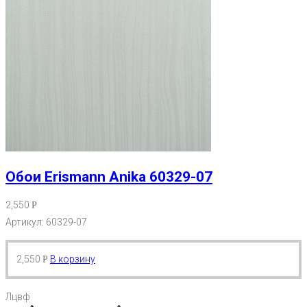
Обои Erismann Anika 60329-07
2,550
Р
Артикул: 60329-07
2,550
В корзину
Р
Лцвф