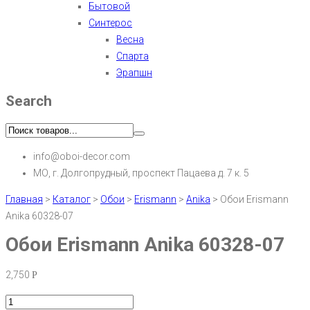
Бытовой
Синтерос
Весна
Спарта
Эрапшн
Search
info@oboi-decor.com
МО, г. Долгопрудный, проспект Пацаева д. 7 к. 5
Главная
>
Каталог
>
Обои
>
Erismann
>
Anika
>
Обои Erismann
Anika 60328-07
Обои Erismann Anika 60328-07
2,750
Р