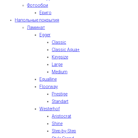
Фотообои
Ериго
Напольные покрытия
Ламинат
Egger
Classic
Classic Aqua+
Kingsize
Large
Medium
Equalline
Floorway
Prestige
Standart
Westerhof
Aristocrat
Shine
Step-by-Step