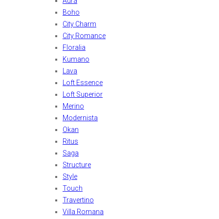
Aura
Boho
City Charm
City Romance
Floralia
Kumano
Lava
Loft Essence
Loft Superior
Merino
Modernista
Okan
Ritus
Saga
Structure
Style
Touch
Travertino
Villa Romana