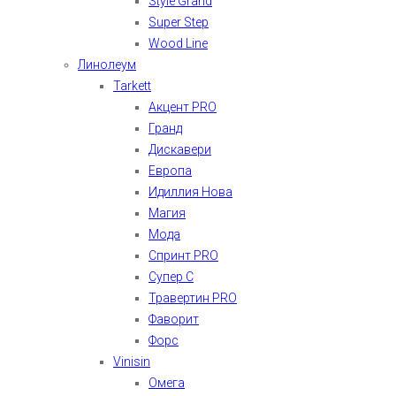
Style Grand
Super Step
Wood Line
Линолеум
Tarkett
Акцент PRO
Гранд
Дискавери
Европа
Идиллия Нова
Магия
Мода
Спринт PRO
Супер С
Травертин PRO
Фаворит
Форс
Vinisin
Омега