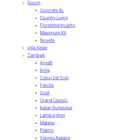
Rasch
Concrete XL
Country Living
Florentine Incanto
Maximum XV
Novella
Villa Reale
Zambaiti
Amalfi
Brilla
Colori Del Sole
Felicita
Gold
Grand Classic
Italian Burlesque
Lamborghini
Materie
Platino
Viaggio Italiano