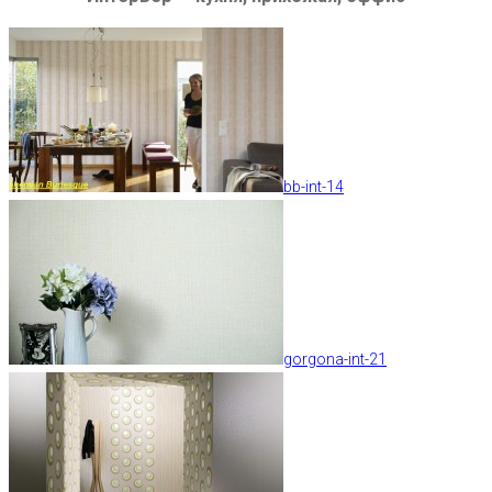
bb-int-14
gorgona-int-21