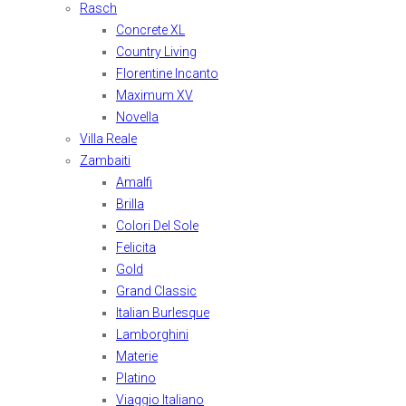
Rasch
Concrete XL
Country Living
Florentine Incanto
Maximum XV
Novella
Villa Reale
Zambaiti
Amalfi
Brilla
Colori Del Sole
Felicita
Gold
Grand Classic
Italian Burlesque
Lamborghini
Materie
Platino
Viaggio Italiano