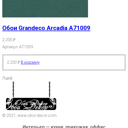
Обои Grandeco Arcadia A71009
2,200
Р
Артикул: A71009
2,200
В корзину
Р
Лцвф
© 2021, www.oboi-decor.com
Интерьер — кухня, прихожая, оффис