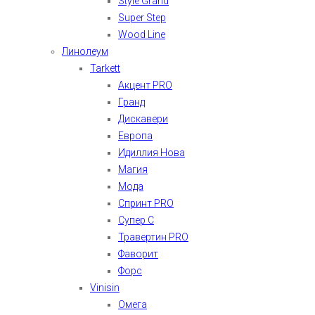
Style Grand
Super Step
Wood Line
Линолеум
Tarkett
Акцент PRO
Гранд
Дискавери
Европа
Идиллия Нова
Магия
Мода
Спринт PRO
Супер С
Травертин PRO
Фаворит
Форс
Vinisin
Омега