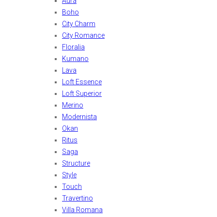
Aura
Boho
City Charm
City Romance
Floralia
Kumano
Lava
Loft Essence
Loft Superior
Merino
Modernista
Okan
Ritus
Saga
Structure
Style
Touch
Travertino
Villa Romana