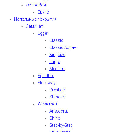
Фотообои
Ериго
Напольные покрытия
Ламинат
Egger
Classic
Classic Aqua+
Kingsize
Large
Medium
Equalline
Floorway
Prestige
Standart
Westerhof
Aristocrat
Shine
Step-by-Step