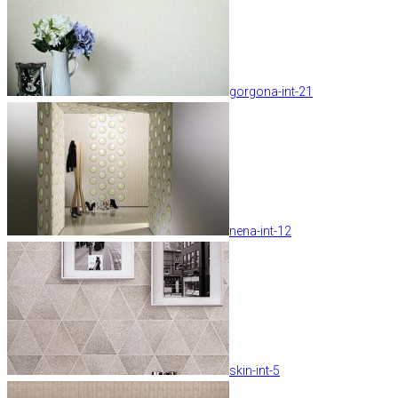
gorgona-int-21
nena-int-12
skin-int-5