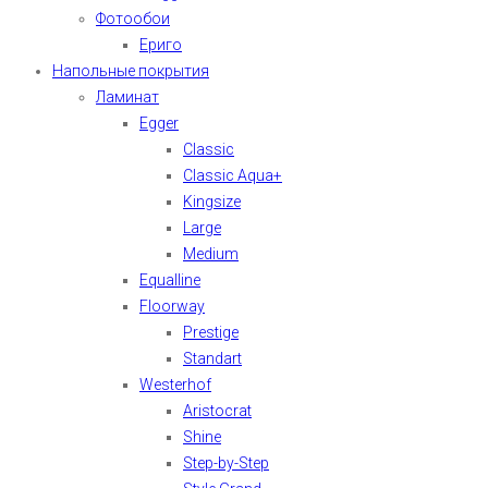
Фотообои
Ериго
Напольные покрытия
Ламинат
Egger
Classic
Classic Aqua+
Kingsize
Large
Medium
Equalline
Floorway
Prestige
Standart
Westerhof
Aristocrat
Shine
Step-by-Step