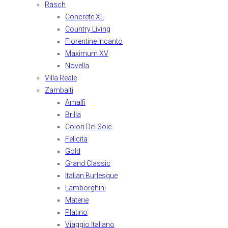
Rasch
Concrete XL
Country Living
Florentine Incanto
Maximum XV
Novella
Villa Reale
Zambaiti
Amalfi
Brilla
Colori Del Sole
Felicita
Gold
Grand Classic
Italian Burlesque
Lamborghini
Materie
Platino
Viaggio Italiano