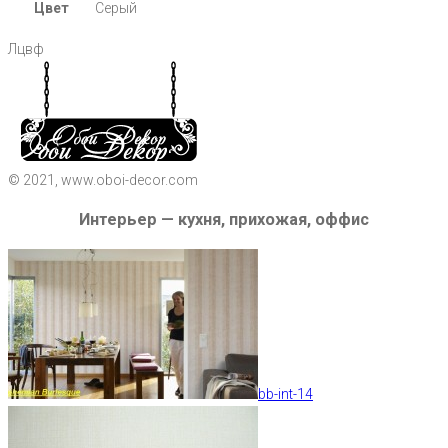
Цвет
Серый
Лцвф
© 2021, www.oboi-decor.com
Интерьер — кухня, прихожая, оффис
bb-int-14