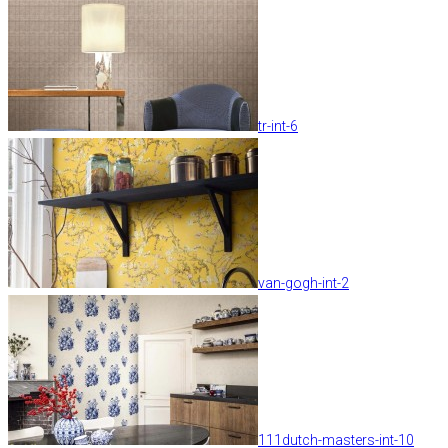
tr-int-6
van-gogh-int-2
111dutch-masters-int-10