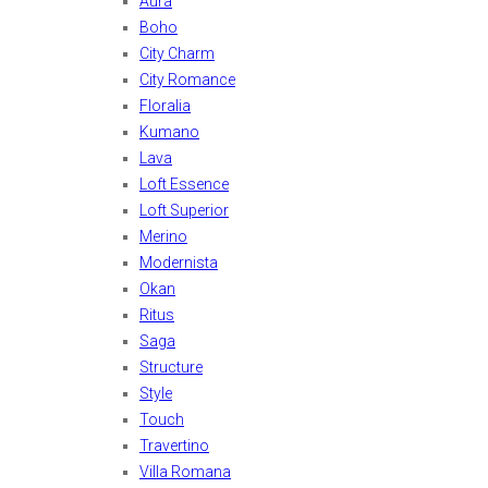
Aura
Boho
City Charm
City Romance
Floralia
Kumano
Lava
Loft Essence
Loft Superior
Merino
Modernista
Okan
Ritus
Saga
Structure
Style
Touch
Travertino
Villa Romana