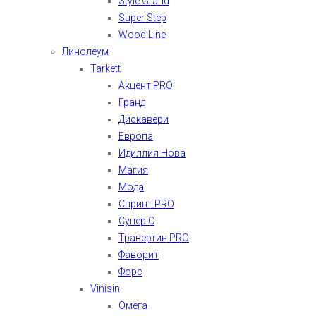
Style Grand
Super Step
Wood Line
Линолеум
Tarkett
Акцент PRO
Гранд
Дискавери
Европа
Идиллия Нова
Магия
Мода
Спринт PRO
Супер С
Травертин PRO
Фаворит
Форс
Vinisin
Омега