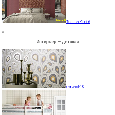
Trianon XI int 6
×
Интерьер — детская
nena-int-10