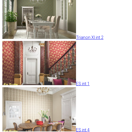
Trianon XI int 2
ES int 1
ES int 4