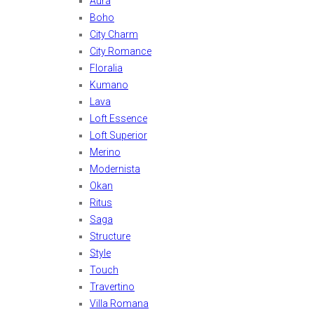
Aura
Boho
City Charm
City Romance
Floralia
Kumano
Lava
Loft Essence
Loft Superior
Merino
Modernista
Okan
Ritus
Saga
Structure
Style
Touch
Travertino
Villa Romana