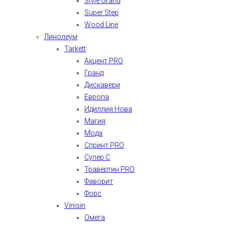
Style Grand
Super Step
Wood Line
Линолеум
Tarkett
Акцент PRO
Гранд
Дискавери
Европа
Идиллия Нова
Магия
Мода
Спринт PRO
Супер С
Травертин PRO
Фаворит
Форс
Vinisin
Омега