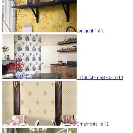
van-gogh-int-2
111dutch-masters-int-10
Ornamenta int 12