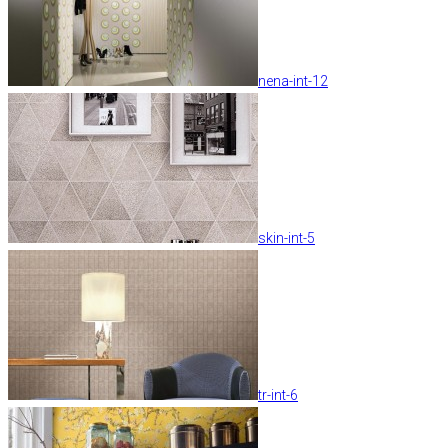
nena-int-12
skin-int-5
tr-int-6