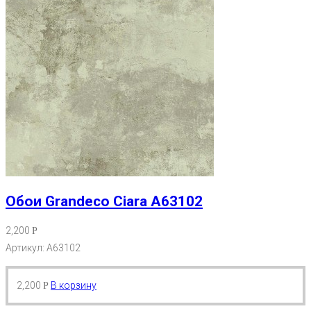
Обои Grandeco Ciara A63102
2,200
Р
Артикул: A63102
2,200
В корзину
Р