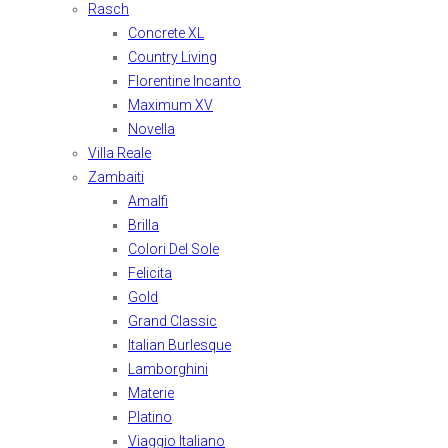
Rasch
Concrete XL
Country Living
Florentine Incanto
Maximum XV
Novella
Villa Reale
Zambaiti
Amalfi
Brilla
Colori Del Sole
Felicita
Gold
Grand Classic
Italian Burlesque
Lamborghini
Materie
Platino
Viaggio Italiano