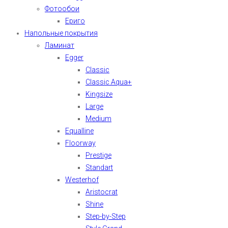
Фотообои
Ериго
Напольные покрытия
Ламинат
Egger
Classic
Classic Aqua+
Kingsize
Large
Medium
Equalline
Floorway
Prestige
Standart
Westerhof
Aristocrat
Shine
Step-by-Step