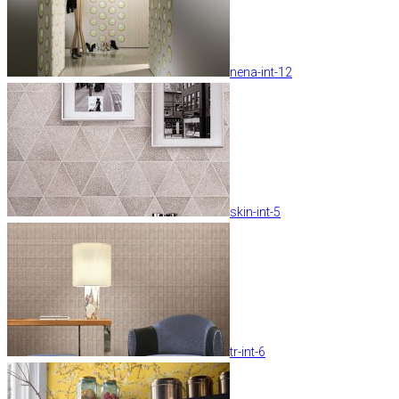
nena-int-12
skin-int-5
tr-int-6