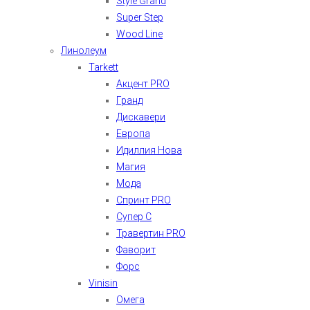
Style Grand
Super Step
Wood Line
Линолеум
Tarkett
Акцент PRO
Гранд
Дискавери
Европа
Идиллия Нова
Магия
Мода
Спринт PRO
Супер С
Травертин PRO
Фаворит
Форс
Vinisin
Омега