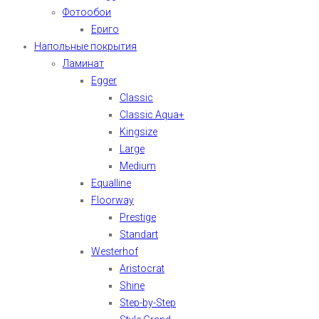
Фотообои
Ериго
Напольные покрытия
Ламинат
Egger
Classic
Classic Aqua+
Kingsize
Large
Medium
Equalline
Floorway
Prestige
Standart
Westerhof
Aristocrat
Shine
Step-by-Step