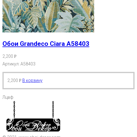
Обои Grandeco Ciara A58403
2,200
Р
Артикул: A58403
2,200
В корзину
Р
Лцвф