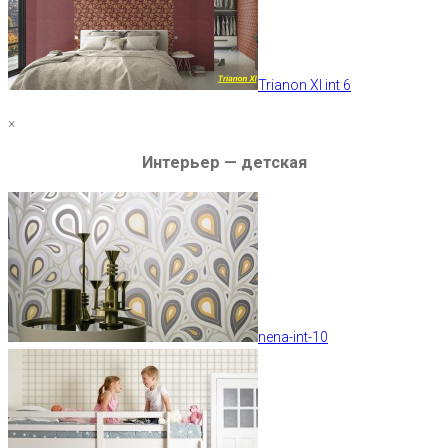
Trianon XI int 6
×
Интерьер — детская
nena-int-10