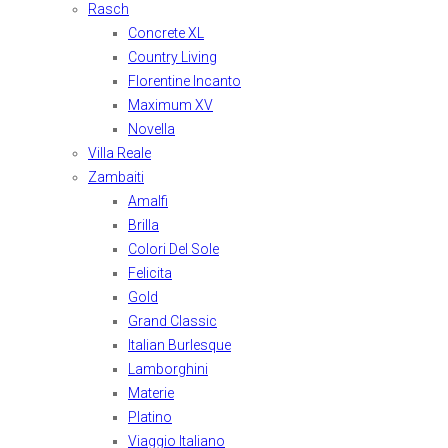
Rasch
Concrete XL
Country Living
Florentine Incanto
Maximum XV
Novella
Villa Reale
Zambaiti
Amalfi
Brilla
Colori Del Sole
Felicita
Gold
Grand Classic
Italian Burlesque
Lamborghini
Materie
Platino
Viaggio Italiano