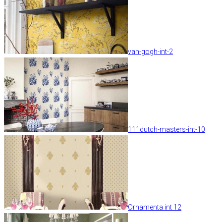
van-gogh-int-2
111dutch-masters-int-10
Ornamenta int 12