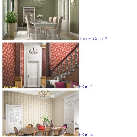
Trianon XI int 2
ES int 1
ES int 4