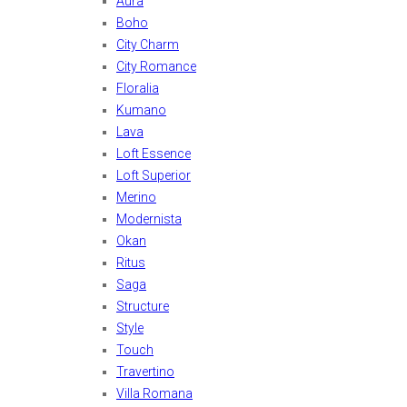
Aura
Boho
City Charm
City Romance
Floralia
Kumano
Lava
Loft Essence
Loft Superior
Merino
Modernista
Okan
Ritus
Saga
Structure
Style
Touch
Travertino
Villa Romana