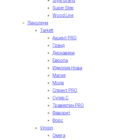
Style Grand
Super Step
Wood Line
Линолеум
Tarkett
Акцент PRO
Гранд
Дискавери
Европа
Идиллия Нова
Магия
Мода
Спринт PRO
Супер С
Травертин PRO
Фаворит
Форс
Vinisin
Омега