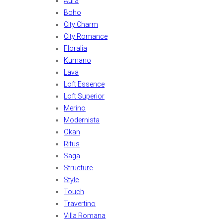
Aura
Boho
City Charm
City Romance
Floralia
Kumano
Lava
Loft Essence
Loft Superior
Merino
Modernista
Okan
Ritus
Saga
Structure
Style
Touch
Travertino
Villa Romana