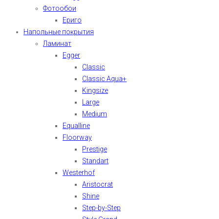
Фотообои
Ериго
Напольные покрытия
Ламинат
Egger
Classic
Classic Aqua+
Kingsize
Large
Medium
Equalline
Floorway
Prestige
Standart
Westerhof
Aristocrat
Shine
Step-by-Step