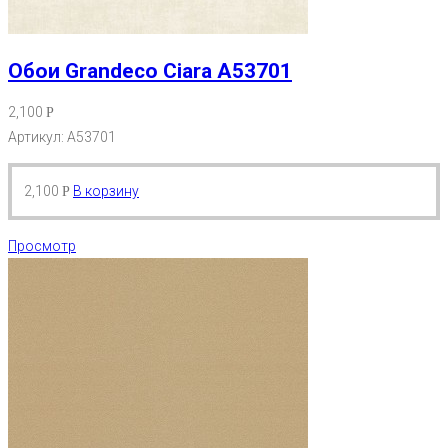
Обои Grandeco Ciara A53701
2,100
Р
Артикул: A53701
2,100
В корзину
Р
Просмотр