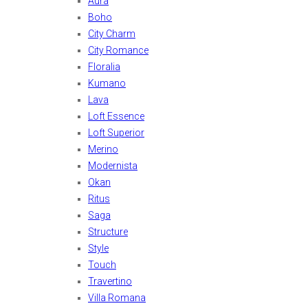
Aura
Boho
City Charm
City Romance
Floralia
Kumano
Lava
Loft Essence
Loft Superior
Merino
Modernista
Okan
Ritus
Saga
Structure
Style
Touch
Travertino
Villa Romana