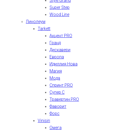
Style Grand
Super Step
Wood Line
Линолеум
Tarkett
Акцент PRO
Гранд
Дискавери
Европа
Идиллия Нова
Магия
Мода
Спринт PRO
Супер С
Травертин PRO
Фаворит
Форс
Vinisin
Омега