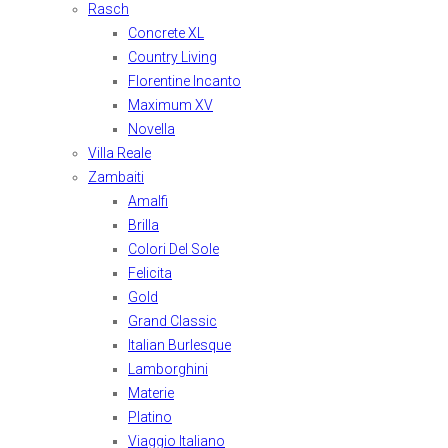
Rasch
Concrete XL
Country Living
Florentine Incanto
Maximum XV
Novella
Villa Reale
Zambaiti
Amalfi
Brilla
Colori Del Sole
Felicita
Gold
Grand Classic
Italian Burlesque
Lamborghini
Materie
Platino
Viaggio Italiano