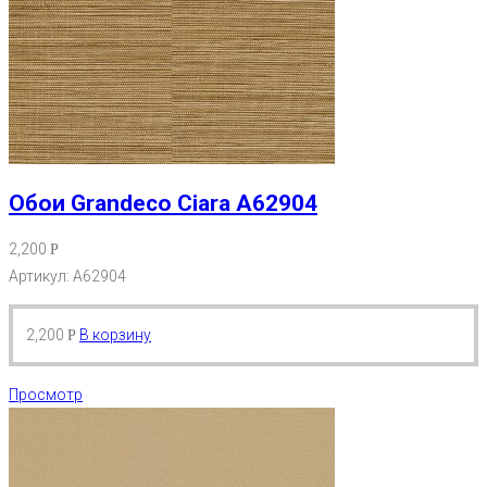
Обои Grandeco Ciara A62904
2,200
Р
Артикул: A62904
2,200
В корзину
Р
Просмотр