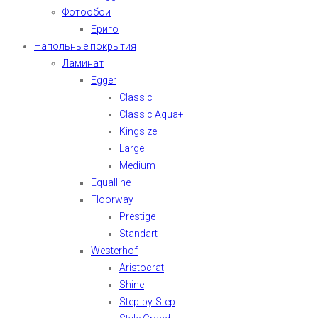
Фотообои
Ериго
Напольные покрытия
Ламинат
Egger
Classic
Classic Aqua+
Kingsize
Large
Medium
Equalline
Floorway
Prestige
Standart
Westerhof
Aristocrat
Shine
Step-by-Step