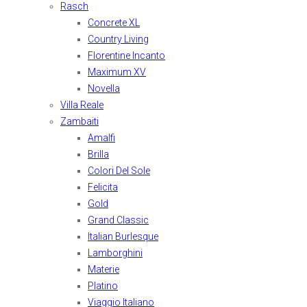
Rasch
Concrete XL
Country Living
Florentine Incanto
Maximum XV
Novella
Villa Reale
Zambaiti
Amalfi
Brilla
Colori Del Sole
Felicita
Gold
Grand Classic
Italian Burlesque
Lamborghini
Materie
Platino
Viaggio Italiano