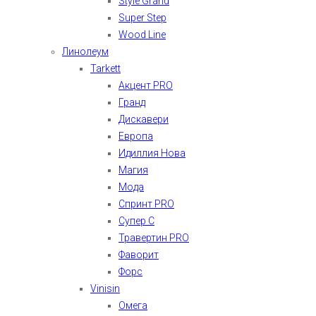
Style Grand
Super Step
Wood Line
Линолеум
Tarkett
Акцент PRO
Гранд
Дискавери
Европа
Идиллия Нова
Магия
Мода
Спринт PRO
Супер С
Травертин PRO
Фаворит
Форс
Vinisin
Омега