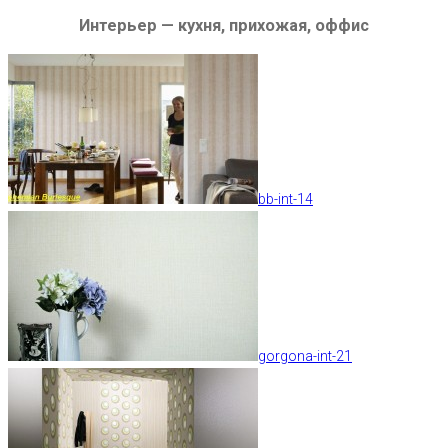
Интерьер — кухня, прихожая, оффис
bb-int-14
gorgona-int-21