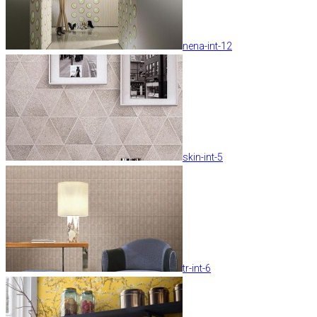
nena-int-12
skin-int-5
tr-int-6