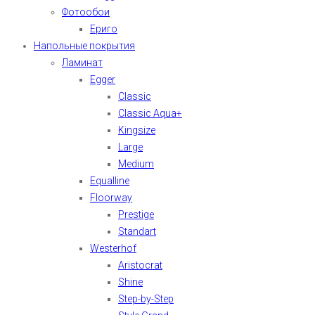
Фотообои
Ериго
Напольные покрытия
Ламинат
Egger
Classic
Classic Aqua+
Kingsize
Large
Medium
Equalline
Floorway
Prestige
Standart
Westerhof
Aristocrat
Shine
Step-by-Step