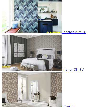
Essentials int 15
Trianon XI int 7
ES int 10