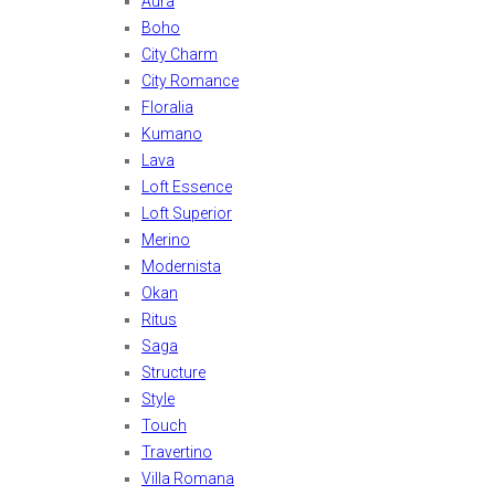
Aura
Boho
City Charm
City Romance
Floralia
Kumano
Lava
Loft Essence
Loft Superior
Merino
Modernista
Okan
Ritus
Saga
Structure
Style
Touch
Travertino
Villa Romana