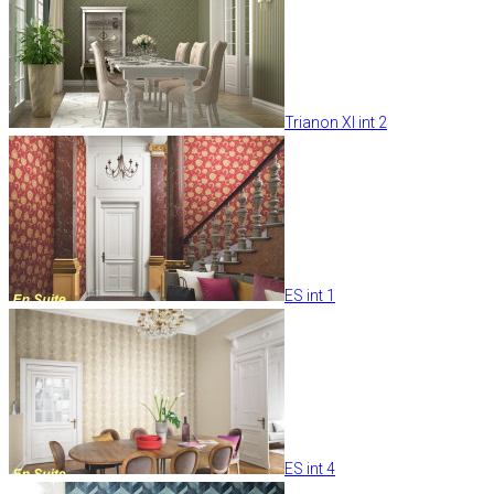
Trianon XI int 2
ES int 1
ES int 4