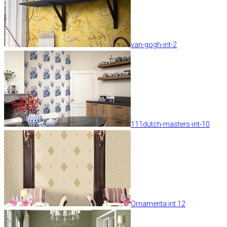
van-gogh-int-2
111dutch-masters-int-10
Ornamenta int 12