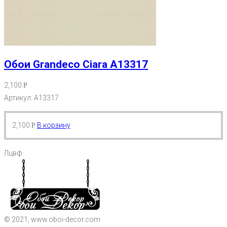
Обои Grandeco Ciara A13317
2,100
Р
Артикул: A13317
2,100
В корзину
Р
Лцвф
© 2021, www.oboi-decor.com