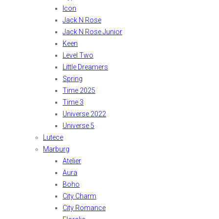
Icon
Jack N Rose
Jack N Rose Junior
Keen
Level Two
Little Dreamers
Spring
Time 2025
Time 3
Universe 2022
Universe 5
Lutece
Marburg
Atelier
Aura
Boho
City Charm
City Romance