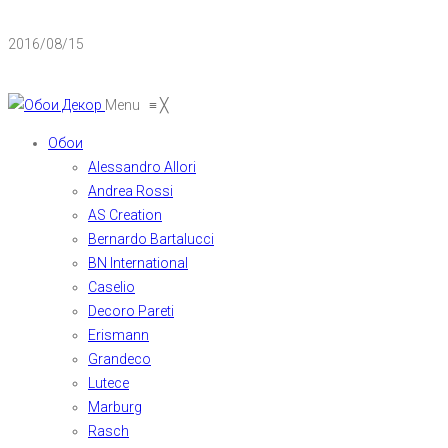
2016/08/15
Menu
≡
╳
Обои
Alessandro Allori
Andrea Rossi
AS Creation
Bernardo Bartalucci
BN International
Caselio
Decoro Pareti
Erismann
Grandeco
Lutece
Marburg
Rasch