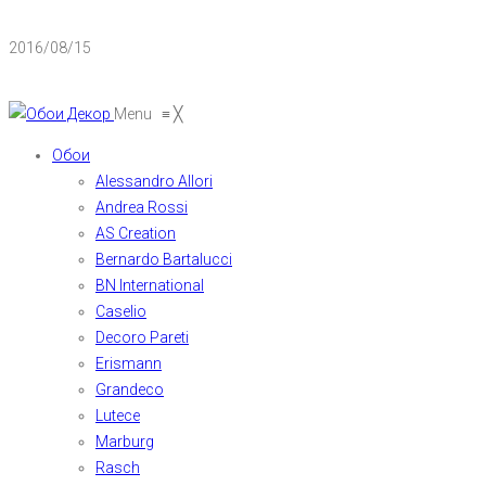
2016/08/15
Menu
≡
╳
Обои
Alessandro Allori
Andrea Rossi
AS Creation
Bernardo Bartalucci
BN International
Caselio
Decoro Pareti
Erismann
Grandeco
Lutece
Marburg
Rasch