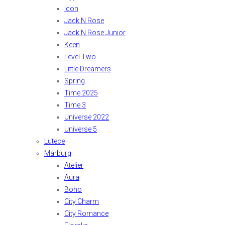
Icon
Jack N Rose
Jack N Rose Junior
Keen
Level Two
Little Dreamers
Spring
Time 2025
Time 3
Universe 2022
Universe 5
Lutece
Marburg
Atelier
Aura
Boho
City Charm
City Romance