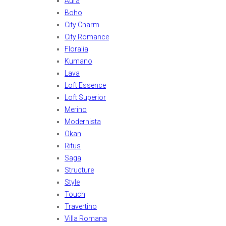
Aura
Boho
City Charm
City Romance
Floralia
Kumano
Lava
Loft Essence
Loft Superior
Merino
Modernista
Okan
Ritus
Saga
Structure
Style
Touch
Travertino
Villa Romana