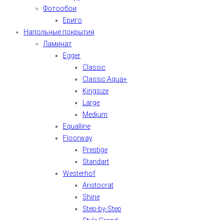
Фотообои
Ериго
Напольные покрытия
Ламинат
Egger
Classic
Classic Aqua+
Kingsize
Large
Medium
Equalline
Floorway
Prestige
Standart
Westerhof
Aristocrat
Shine
Step-by-Step