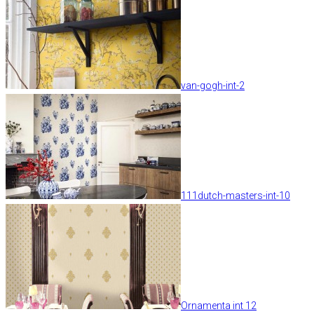
van-gogh-int-2
111dutch-masters-int-10
Ornamenta int 12