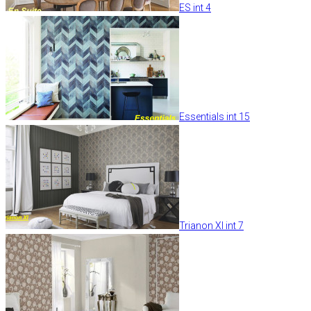
ES int 4
Essentials int 15
Trianon XI int 7