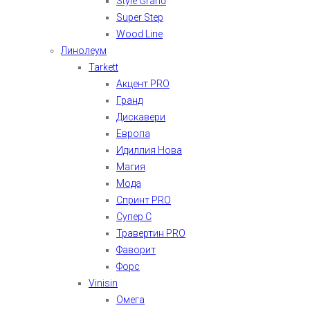
Style Grand
Super Step
Wood Line
Линолеум
Tarkett
Акцент PRO
Гранд
Дискавери
Европа
Идиллия Нова
Магия
Мода
Спринт PRO
Супер С
Травертин PRO
Фаворит
Форс
Vinisin
Омега