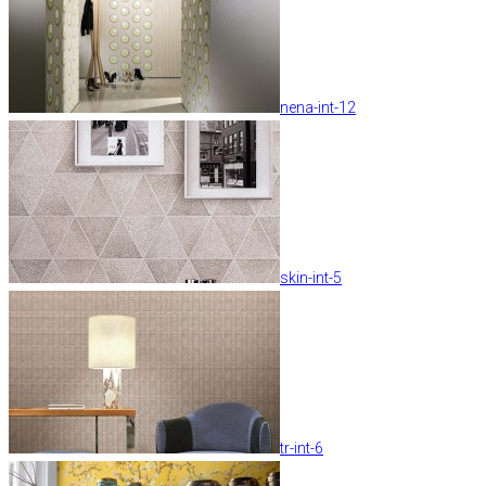
nena-int-12
skin-int-5
tr-int-6