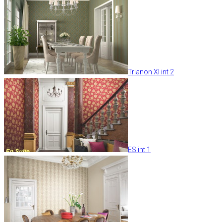
Trianon XI int 2
ES int 1