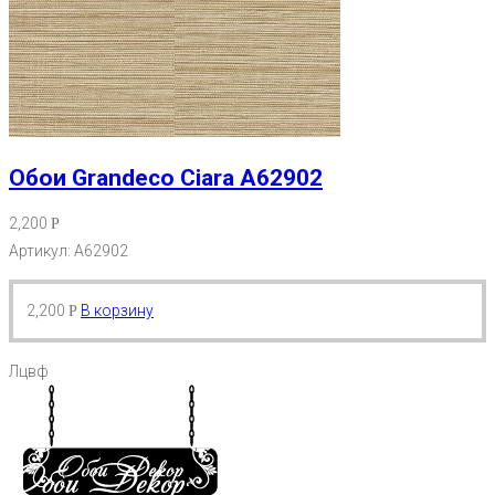
Обои Grandeco Ciara A62902
2,200
Р
Артикул: A62902
2,200
В корзину
Р
Лцвф