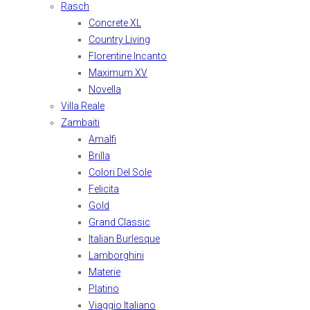
Rasch
Concrete XL
Country Living
Florentine Incanto
Maximum XV
Novella
Villa Reale
Zambaiti
Amalfi
Brilla
Colori Del Sole
Felicita
Gold
Grand Classic
Italian Burlesque
Lamborghini
Materie
Platino
Viaggio Italiano