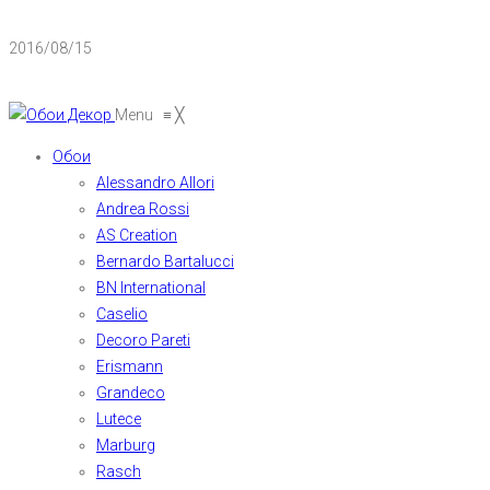
2016/08/15
Menu
≡
╳
Обои
Alessandro Allori
Andrea Rossi
AS Creation
Bernardo Bartalucci
BN International
Caselio
Decoro Pareti
Erismann
Grandeco
Lutece
Marburg
Rasch