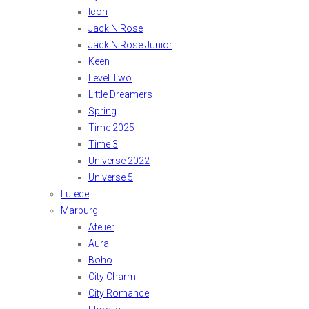
Icon
Jack N Rose
Jack N Rose Junior
Keen
Level Two
Little Dreamers
Spring
Time 2025
Time 3
Universe 2022
Universe 5
Lutece
Marburg
Atelier
Aura
Boho
City Charm
City Romance