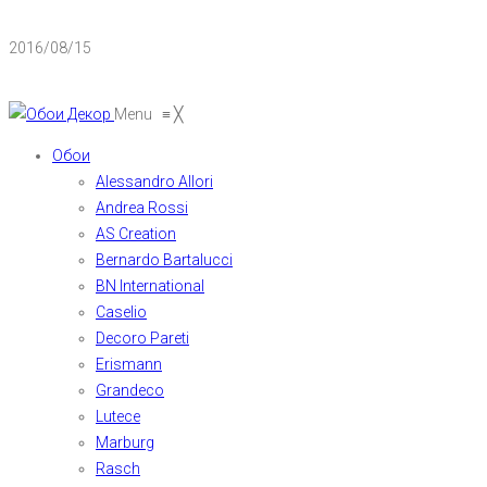
2016/08/15
Menu
≡
╳
Обои
Alessandro Allori
Andrea Rossi
AS Creation
Bernardo Bartalucci
BN International
Caselio
Decoro Pareti
Erismann
Grandeco
Lutece
Marburg
Rasch