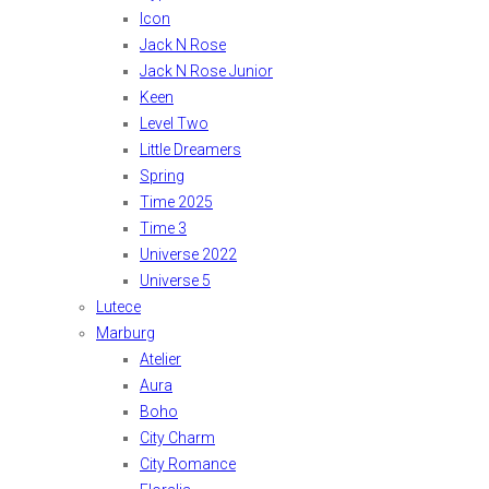
Icon
Jack N Rose
Jack N Rose Junior
Keen
Level Two
Little Dreamers
Spring
Time 2025
Time 3
Universe 2022
Universe 5
Lutece
Marburg
Atelier
Aura
Boho
City Charm
City Romance