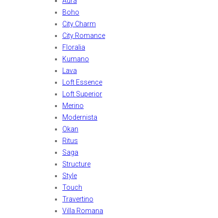
Aura
Boho
City Charm
City Romance
Floralia
Kumano
Lava
Loft Essence
Loft Superior
Merino
Modernista
Okan
Ritus
Saga
Structure
Style
Touch
Travertino
Villa Romana