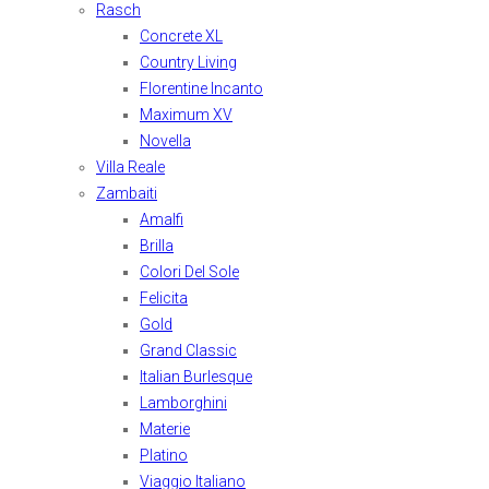
Rasch
Concrete XL
Country Living
Florentine Incanto
Maximum XV
Novella
Villa Reale
Zambaiti
Amalfi
Brilla
Colori Del Sole
Felicita
Gold
Grand Classic
Italian Burlesque
Lamborghini
Materie
Platino
Viaggio Italiano