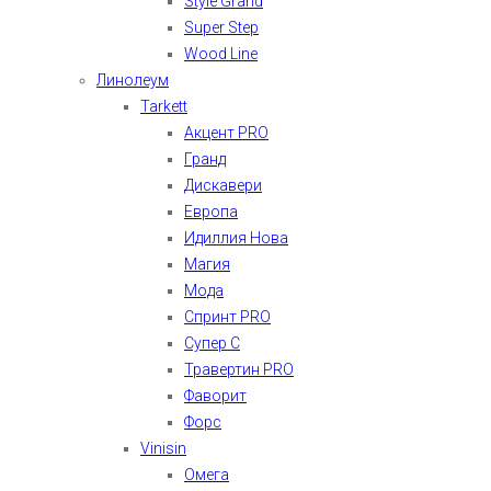
Style Grand
Super Step
Wood Line
Линолеум
Tarkett
Акцент PRO
Гранд
Дискавери
Европа
Идиллия Нова
Магия
Мода
Спринт PRO
Супер С
Травертин PRO
Фаворит
Форс
Vinisin
Омега