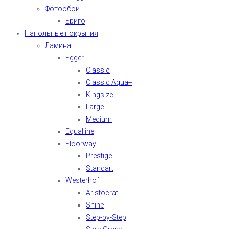
Фотообои
Ериго
Напольные покрытия
Ламинат
Egger
Classic
Classic Aqua+
Kingsize
Large
Medium
Equalline
Floorway
Prestige
Standart
Westerhof
Aristocrat
Shine
Step-by-Step