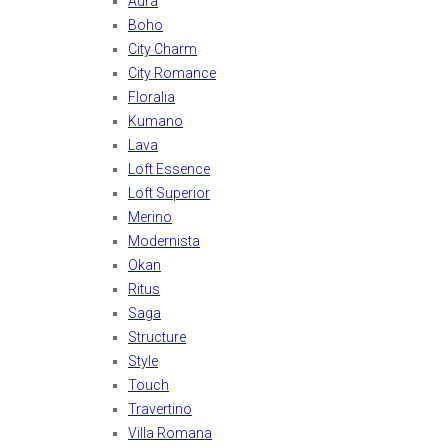
Aura
Boho
City Charm
City Romance
Floralia
Kumano
Lava
Loft Essence
Loft Superior
Merino
Modernista
Okan
Ritus
Saga
Structure
Style
Touch
Travertino
Villa Romana