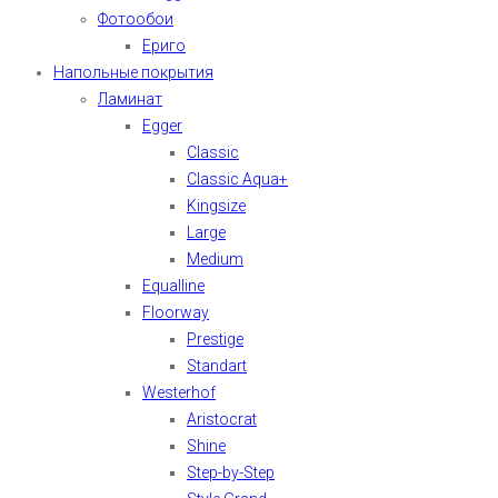
Фотообои
Ериго
Напольные покрытия
Ламинат
Egger
Classic
Classic Aqua+
Kingsize
Large
Medium
Equalline
Floorway
Prestige
Standart
Westerhof
Aristocrat
Shine
Step-by-Step