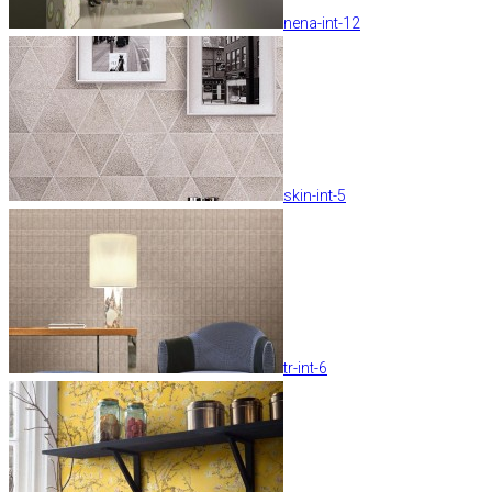
nena-int-12
skin-int-5
tr-int-6