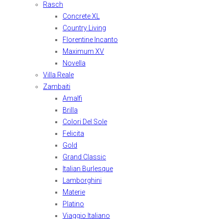
Rasch
Concrete XL
Country Living
Florentine Incanto
Maximum XV
Novella
Villa Reale
Zambaiti
Amalfi
Brilla
Colori Del Sole
Felicita
Gold
Grand Classic
Italian Burlesque
Lamborghini
Materie
Platino
Viaggio Italiano