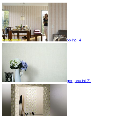
bb-int-14
gorgona-int-21