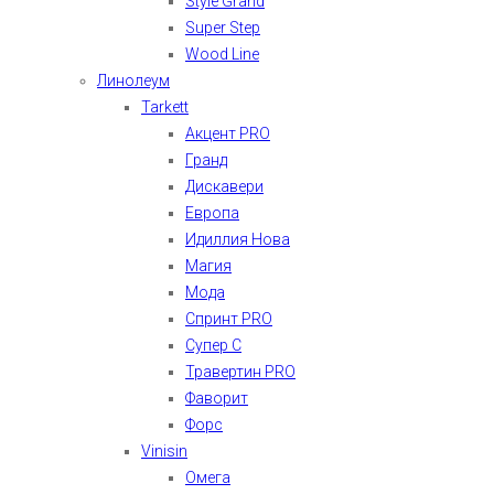
Style Grand
Super Step
Wood Line
Линолеум
Tarkett
Акцент PRO
Гранд
Дискавери
Европа
Идиллия Нова
Магия
Мода
Спринт PRO
Супер С
Травертин PRO
Фаворит
Форс
Vinisin
Омега