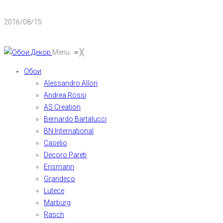
2016/08/15
Menu
≡
╳
Обои
Alessandro Allori
Andrea Rossi
AS Creation
Bernardo Bartalucci
BN International
Caselio
Decoro Pareti
Erismann
Grandeco
Lutece
Marburg
Rasch