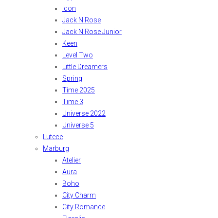
Icon
Jack N Rose
Jack N Rose Junior
Keen
Level Two
Little Dreamers
Spring
Time 2025
Time 3
Universe 2022
Universe 5
Lutece
Marburg
Atelier
Aura
Boho
City Charm
City Romance