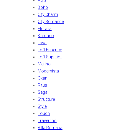
Aura
Boho
City Charm
City Romance
Floralia
Kumano
Lava
Loft Essence
Loft Superior
Merino
Modernista
Okan
Ritus
Saga
Structure
Style
Touch
Travertino
Villa Romana