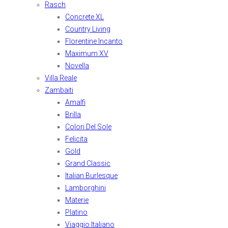
Rasch
Concrete XL
Country Living
Florentine Incanto
Maximum XV
Novella
Villa Reale
Zambaiti
Amalfi
Brilla
Colori Del Sole
Felicita
Gold
Grand Classic
Italian Burlesque
Lamborghini
Materie
Platino
Viaggio Italiano