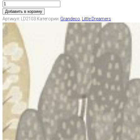
Добавить в корзину
Артикул:
LD2103
Категории:
Grandeco
,
Little Dreamers