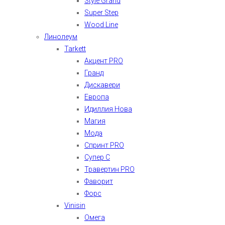
Style Grand
Super Step
Wood Line
Линолеум
Tarkett
Акцент PRO
Гранд
Дискавери
Европа
Идиллия Нова
Магия
Мода
Спринт PRO
Супер С
Травертин PRO
Фаворит
Форс
Vinisin
Омега