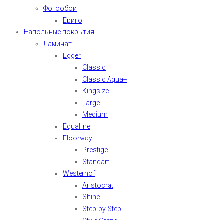
Фотообои
Ериго
Напольные покрытия
Ламинат
Egger
Classic
Classic Aqua+
Kingsize
Large
Medium
Equalline
Floorway
Prestige
Standart
Westerhof
Aristocrat
Shine
Step-by-Step