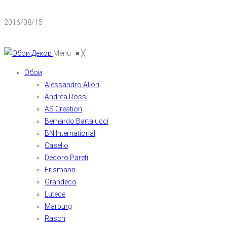
2016/08/15
Menu
≡
╳
Обои
Alessandro Allori
Andrea Rossi
AS Creation
Bernardo Bartalucci
BN International
Caselio
Decoro Pareti
Erismann
Grandeco
Lutece
Marburg
Rasch