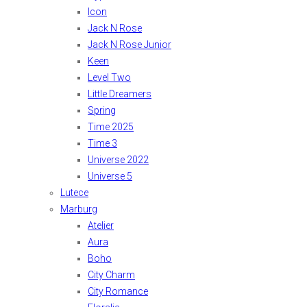
Icon
Jack N Rose
Jack N Rose Junior
Keen
Level Two
Little Dreamers
Spring
Time 2025
Time 3
Universe 2022
Universe 5
Lutece
Marburg
Atelier
Aura
Boho
City Charm
City Romance