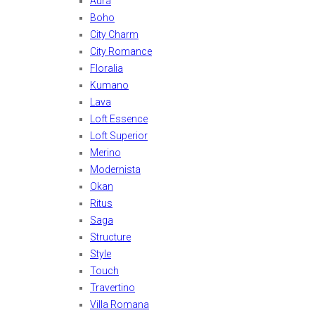
Aura
Boho
City Charm
City Romance
Floralia
Kumano
Lava
Loft Essence
Loft Superior
Merino
Modernista
Okan
Ritus
Saga
Structure
Style
Touch
Travertino
Villa Romana