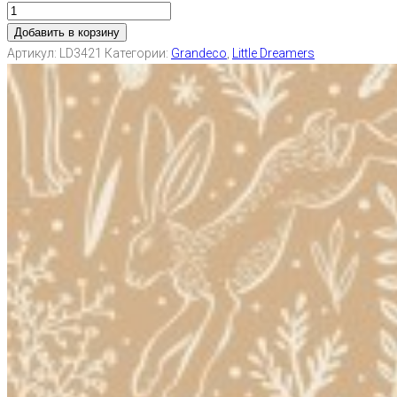
Добавить в корзину
Артикул:
LD3421
Категории:
Grandeco
,
Little Dreamers