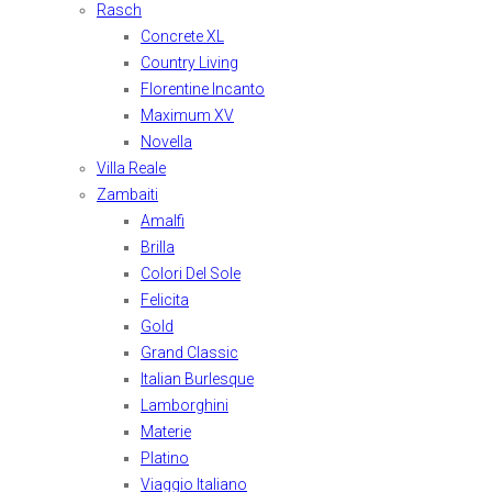
Rasch
Concrete XL
Country Living
Florentine Incanto
Maximum XV
Novella
Villa Reale
Zambaiti
Amalfi
Brilla
Colori Del Sole
Felicita
Gold
Grand Classic
Italian Burlesque
Lamborghini
Materie
Platino
Viaggio Italiano