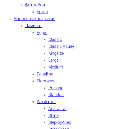
Фотообои
Ериго
Напольные покрытия
Ламинат
Egger
Classic
Classic Aqua+
Kingsize
Large
Medium
Equalline
Floorway
Prestige
Standart
Westerhof
Aristocrat
Shine
Step-by-Step