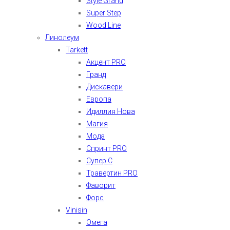
Style Grand
Super Step
Wood Line
Линолеум
Tarkett
Акцент PRO
Гранд
Дискавери
Европа
Идиллия Нова
Магия
Мода
Спринт PRO
Супер С
Травертин PRO
Фаворит
Форс
Vinisin
Омега